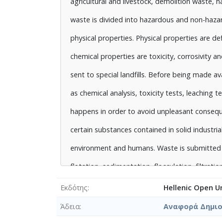
agricultural and livestock, demolition waste, ha
επεξεργασίας, όπως η επίπλευση, η καθίζηση
waste is divided into hazardous and non-haza
ρόφηση, οι οποίες είναι φυσικές μέθοδοι, η
physical properties. Physical properties are def
ιοντοανταλλαγή, η στερεοποίηση - σταθεροπο
chemical properties are toxicity, corrosivity a
κομποστοποίηση, η ενεργή ιλύς και η θερμική
sent to special landfills. Before being made a
βιολογικές μέθοδοι. Οι χώροι υγειονομική
as chemical analysis, toxicity tests, leaching t
απόβλητα, διαλέγονται με βάση τα γεωλογικ
happens in order to avoid unpleasant consequ
της περιοχής. Οι περιοχές αυτές εξ αιτίας τ
certain substances contained in solid industri
που απελευθερώνονται μπορεί να προκαλέσο
environment and humans. Waste is submitted 
πανίδας της γύρω περιοχής. Γι’ αυτό το λόγ
flotation, sedimentation, flocculation, filtrati
των αποβλήτων να εφαρμόζονται και άλλες 
methods, neutralization, redox, ion exchange, s
Εκδότης
Hellenic Open Un
καύση τους, προκειμένου να παραχθεί άλλη
chemical methods composting, activated slud
Άδεια
Αναφορά Δημιου
θερμική ενέργεια και η ανακύκλωση των υλικ
biological methods. The landfill sites where t