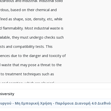
zardous and industrial. Industrial solid
, η κροκίδωση, το φιλτράρισμα και η
rdous, based on their chemical and
 εξουδετέρωση, η οξειδοαναγωγή, η
ined as shape, size, density, etc, while
ίηση, οι οποίες είναι χημικές μέθοδοι, η
nd flammability. Most industrial waste is
 επεξεργασία, οι οποίες είναι
vailable, they must undergo checks such
ς ταφής στους οποίους θα απορριφθούν τα
ests and compatibility tests. This
ά και υδρογεωλογικά χαρακτηριστικά
ences due to the danger and toxicity of
ης δυσοσμίας, της σκόνης και την αερίων
al waste that may pose a threat to the
υν καταστροφή της χλωρίδας και της
to treatment techniques such as
ο είναι προτιμότερο εκτός από την ταφή
on and sorption, which are physical
μέθοδοι εκμετάλλευσής τους όπως η
olidification-stabilization, which are
iversity
 μορφή ενέργειας από την εκπεμπόμενη
ge and heat treatment, which are
ργού - Μη Εμπορική Χρήση - Παρόμοια Διανομή 4.0 Διεθνέ
ών ή και η απευθείας χρήση τους για
he waste will be disposed of are chosen