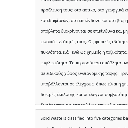
προέλευσή τους: στα αστικά, στα γεωργικά 
κατεδαφίσεων, στα επικίνδυνα και στα βιομ
απόβλητα διακρίνονται σε επικίνδυνα και μη 
φυσικές ιδιότητές τους. Ως φυσικές ιδιότητε
πυκνότητα, κ.ά., ενώ ως χημικές η τοξικότητα
ευφλεκτότητα. Τα περισσότερα απόβλητα τω
σε ειδικούς χώρος υγειονομικής ταφής. Πριν
υποβάλλονται σε ελέγχους, όπως είναι η χημ
δοκιμές έκπλυσης και οι έλεγχοι συμβατότη
δυσάρεστες συνέπειες λόγω επικινδυνότητα
περιέχονται στα στερεά βιομηχανικά απόβλη
Solid waste is classified into five categories ba
το περιβάλλον και τον άνθρωπο. Τα απόβλητ