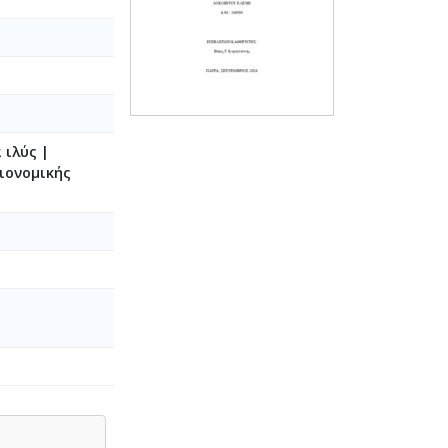
 ιλύς |
ιονομικής