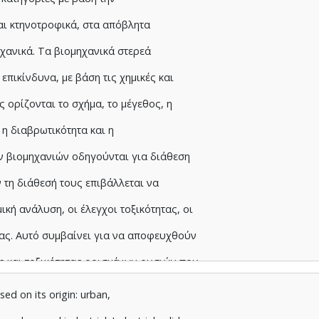
και κτηνοτροφικά, στα απόβλητα
ηχανικά. Τα βιομηχανικά στερεά
επικίνδυνα, με βάση τις χημικές και
ς ορίζονται το σχήμα, το μέγεθος, η
, η διαβρωτικότητα και η
ν βιομηχανιών οδηγούνται για διάθεση
 τη διάθεσή τους επιβάλλεται να
ική ανάλυση, οι έλεγχοι τοξικότητας, οι
τας. Αυτό συμβαίνει για να αποφευχθούν
ς και τοξικότητας ορισμένων ουσιών που
τα και μπορεί να αποτελούν απειλή για
sed on its origin: urban,
α υποβάλλονται σε τεχνικές