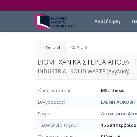
Skip to main content
Main navigation
Αναζήτηση
Π
Default
Graph
ΒΙΟΜΗΧΑΝΙΚΑ ΣΤΕΡΕΑ ΑΠΟΒΛΗ
INDUSTRIAL SOLID WASTE (Αγγλική)
Είδος οντότητας
MSc thesis
Συγγραφέας
ΕΛΕΝΗ ΛΟΚΟΒΙ
Τμήμα
Διαχείριση Απο
Ημερομηνία έργου
15 Σεπτεμβρίου
Γλώσσα του έργου
Ελληνικά