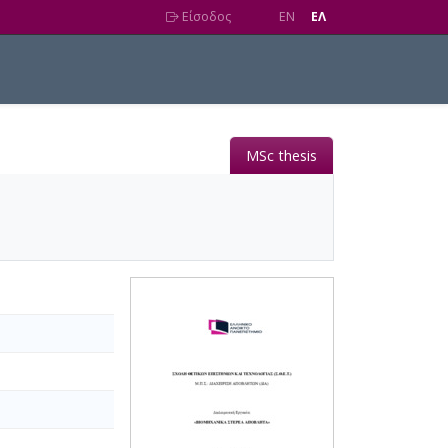
Είσοδος
EN
EΛ
MSc thesis