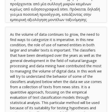
προέρχονται από μία συλλογή μικρών κειμένων
κυρίως από ειδησεογραφικά sites. Πρόκειται δηλαδή
για μια ποσοτική προσέγγιση, εστιάζοντας στην
εμπειρική αξιολόγηση μοντέλων ταξινόμησης
κειμένων μέσω στατιστικής ανάλυσης. Θα
χρησιμοποιηθεί η συγκεκριμένη μέθοδος εξαιτίας της
As the volume of data continues to grow, the need to
καταλληλόλητας της στην δοκιμή υποθέσεων και την
find ways to categorize it is imperative. In this new
αξιολόγηση της αποτελεσματικότητας διαφορετικών
condition, the role of use of named entities in both
αλγορίθμων μηχανικής μάθησης. Με τον τρόπο αυτό
larger and smaller texts is important. The classifiers
διευκολύνεται η σύγκριση της ακρίβειας διάφορων
that have been developed over the years as well as the
μοντέλων ταξινόμησης ενώ ταυτόχρονα παρέχονται
general development in the field of natural language
πληροφορίες σχετικά με σημαντικές διαφορές που
processing and data mining have contributed the most
εντοπίζονται στις επιδόσεις των μοντέλων
to managing the volume of digital data. In this work we
ταξινομητών στα προεπεξεργασμένα δεδομένα.
will try to understand the behavior of some of the
classifiers analyzed below when the data we use comes
from a collection of texts from news sites. It is a
quantitive approach, focusing on the empirical
evaluation of text classification models through
statistical analysis. This particular method will be used
because of its suitability for testing hypotheses and