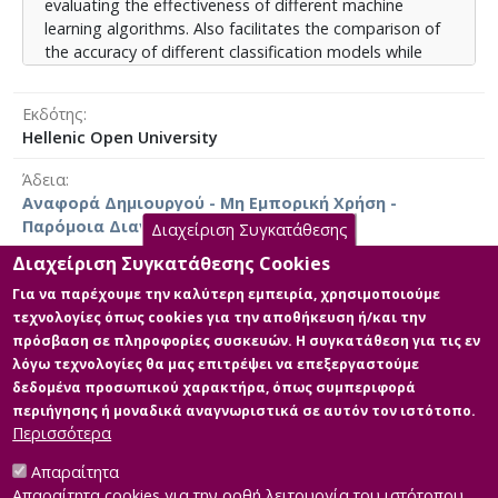
evaluating the effectiveness of different machine
learning algorithms. Also facilitates the comparison of
the accuracy of different classification models while
simultaneously providing information about significant
differences found in the performance of the classifier
Εκδότης
models on the preprocessed data.
Hellenic Open University
Άδεια
Αναφορά Δημιουργού - Μη Εμπορική Χρήση -
Παρόμοια Διανομή 4.0 Διεθνές
Διαχείριση Συγκατάθεσης
Διαχείριση Συγκατάθεσης Cookies
Για να παρέχουμε την καλύτερη εμπειρία, χρησιμοποιούμε
τεχνολογίες όπως cookies για την αποθήκευση ή/και την
Κύρια Αρχεία Διατριβής
πρόσβαση σε πληροφορίες συσκευών. Η συγκατάθεση για τις εν
λόγω τεχνολογίες θα μας επιτρέψει να επεξεργαστούμε
Κύριο μέρος της Διπλωματικής
δεδομένα προσωπικού χαρακτήρα, όπως συμπεριφορά
Περιγραφή:
περιήγησης ή μοναδικά αναγνωριστικά σε αυτόν τον ιστότοπο.
150613_ΠΟΥΛΙΑ_ΣΤΑΥΡΟΥΛΑ.pdf
Περισσότερα
(pdf)
Μέγεθος: 1.0 MB
Απαραίτητα
Απαραίτητα cookies για την ορθή λειτουργία του ιστότοπου