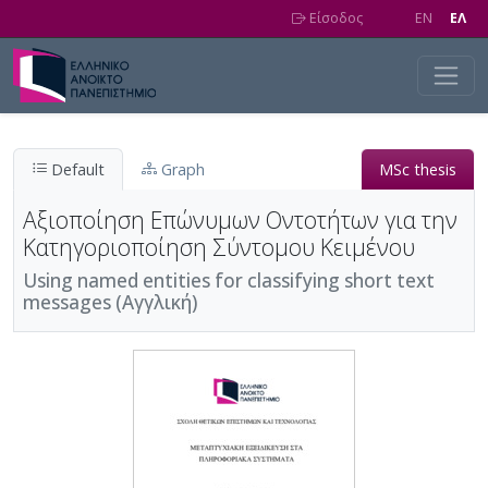
Skip to main content
Είσοδος
EN
EΛ
Default
Graph
MSc thesis
Αξιοποίηση Επώνυμων Οντοτήτων για την
Κατηγοριοποίηση Σύντομου Κειμένου
Using named entities for classifying short text
messages (Αγγλική)