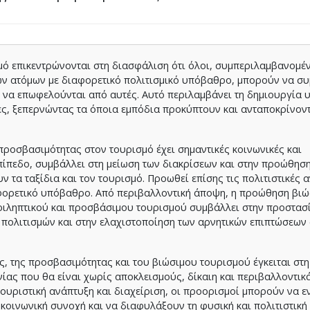
μό επικεντρώνονται στη διασφάλιση ότι όλοι, συμπεριλαμβανομέ
των ατόμων με διαφορετικό πολιτισμικό υπόβαθρο, μπορούν να σ
ι να επωφελούνται από αυτές. Αυτό περιλαμβάνει τη δημιουργία
ες, ξεπερνώντας τα όποια εμπόδια προκύπτουν και ανταποκρίνοντ
σβασιμότητας στον τουρισμό έχει σημαντικές κοινωνικές και
επίπεδο, συμβάλλει στη μείωση των διακρίσεων και στην προώθησ
 τα ταξίδια και τον τουρισμό. Προωθεί επίσης τις πολιτιστικές 
φορετικό υπόβαθρο. Από περιβαλλοντική άποψη, η προώθηση βι
ριληπτικού και προσβάσιμου τουρισμού συμβάλλει στην προστασ
 πολιτισμών και στην ελαχιστοποίηση των αρνητικών επιπτώσεων
της προσβασιμότητας και του βιώσιμου τουρισμού έγκειται στ
νίας που θα είναι χωρίς αποκλεισμούς, δίκαιη και περιβαλλοντικ
ουριστική ανάπτυξη και διαχείριση, οι προορισμοί μπορούν να 
 κοινωνική συνοχή και να διαφυλάξουν τη φυσική και πολιτιστική