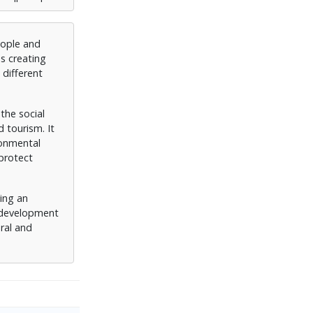
people and
es creating
 different
the social
d tourism. It
ronmental
 protect
ing an
m development
ral and