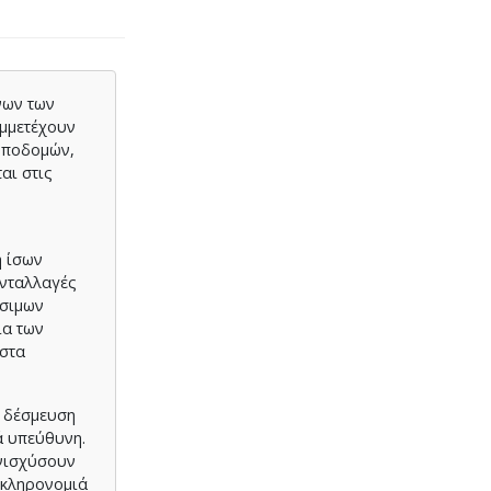
νων των
υμμετέχουν
 υποδομών,
αι στις
η ίσων
ανταλλαγές
ώσιμων
ία των
 στα
η δέσμευση
ά υπεύθυνη.
ενισχύσουν
 κληρονομιά