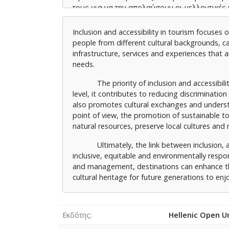
τους για να την απολαύσουν οι μελλοντικές 
Inclusion and accessibility in tourism focuses 
people from different cultural backgrounds, can
infrastructure, services and experiences that 
needs.
The priority of inclusion and accessibility 
level, it contributes to reducing discriminatio
also promotes cultural exchanges and unders
point of view, the promotion of sustainable to
natural resources, preserve local cultures an
Ultimately, the link between inclusion, acce
inclusive, equitable and environmentally respo
and management, destinations can enhance the
cultural heritage for future generations to enj
Εκδότης
Hellenic Open Un