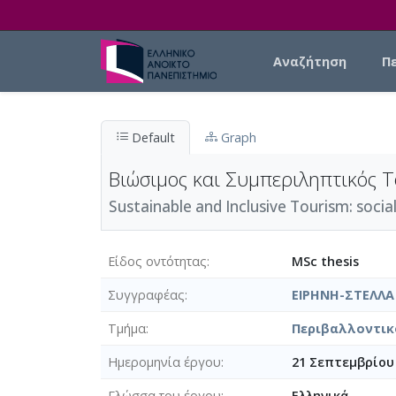
Skip to main content
Main navigation
Αναζήτηση
Π
Default
Graph
Βιώσιμος και Συμπεριληπτικός Τ
Sustainable and Inclusive Tourism: soci
Είδος οντότητας
MSc thesis
Συγγραφέας
ΕΙΡΗΝΗ-ΣΤΕΛΛΑ
Τμήμα
Περιβαλλοντικ
Ημερομηνία έργου
21 Σεπτεμβρίου
Γλώσσα του έργου
Ελληνικά