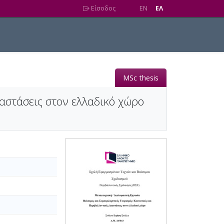
Είσοδος
EN
EΛ
MSc thesis
ιαστάσεις στον ελλαδικό χώρο