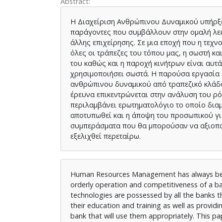
Abstract
Η Διαχείριση Ανθρώπινου Δυναμικού υπήρξε
παράγοντες που συμβάλλουν στην ομαλή λειτ
άλλης επιχείρησης. Σε μια εποχή που η τεχ
όλες οι τράπεζες του τόπου μας, η σωστή κα
του καθώς και η παροχή κινήτρων είναι αυτ
χρησιμοποιήσει σωστά. Η παρούσα εργασία ε
ανθρώπινου δυναμικού από τραπεζικό κλάδο,
έρευνα επικεντρώνεται στην ανάλυση του ρ
περιλαμβάνει ερωτηματολόγιο το οποίο δια
αποτυπωθεί και η άποψη του προσωπικού για
συμπεράσματα που θα μπορούσαν να αξιοποι
εξελιχθεί περεταίρω.
Human Resources Management has always been 
orderly operation and competitiveness of a b
technologies are possessed by all the banks tha
their education and training as well as providi
bank that will use them appropriately. This 