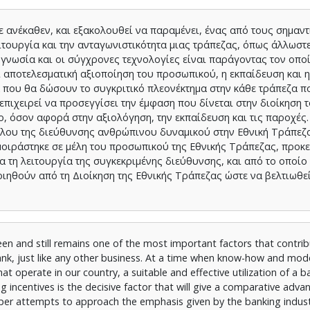
 ανέκαθεν, και εξακολουθεί να παραμένει, ένας από τους σημαν
ουργία και την ανταγωνιστικότητα μιας τράπεζας, όπως άλλωστε
νογνωσία και οι σύγχρονες τεχνολογίες είναι παράγοντας τον οπο
ι αποτελεσματική αξιοποίηση του προσωπικού, η εκπαίδευση και η
ά που θα δώσουν το συγκριτικό πλεονέκτημα στην κάθε τράπεζα π
πιχειρεί να προσεγγίσει την έμφαση που δίνεται στην διοίκηση 
 όσον αφορά στην αξιολόγηση, την εκπαίδευση και τις παροχές.
όλου της διεύθυνσης ανθρώπινου δυναμικού στην Εθνική Τράπεζα
μοιράστηκε σε μέλη του προσωπικού της Εθνικής Τράπεζας, προκ
 τη λειτουργία της συγκεκριμένης διεύθυνσης, και από το οποίο
ηθούν από τη Διοίκηση της Εθνικής Τράπεζας ώστε να βελτιωθεί
and still remains one of the most important factors that contrib
ank, just like any other business. At a time when know-how and mod
t operate in our country, a suitable and effective utilization of a ba
ng incentives is the decisive factor that will give a comparative adva
paper attempts to approach the emphasis given by the banking indu