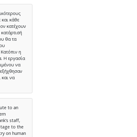
τικότερους
 και κάθε
ίον κατέχουν
 κατάρτισή
ου θα τα
του
 Κατόπιν η
. Η εργασία
ειμένου να
 εξήχθησαν
 και να
ute to an
ern
nk’s staff,
ntage to the
stry on human