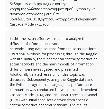
δεδομένων από την Kaggle και την
χρήση της γλώσσας προγραμματισμού Python έγινε
σύγκριση απόδοσης μεταξύ των
μοντέλων του Ανεξάρτητου καταρράκτη(Independent
Cascade Model) και του
Γραμμικού Μοντέλου Κατωφλιού(Linear Threshold
Model) με αρχικά σετ σποράς που
In this thesis, an effort was made to analyze the
προέκυψαν από συγκεκριμένες μετρικές
diffusion of information in social
κεντρικότητας των κοινωνικών δικτύων, Τα
networks using data sourced from the social platform
αποτελέσματα έδειξαν ότι το ICM προσφέρει
Twitter-X, available for processing through the Kaggle
μεγαλύτερη και πιο σταθερή διάδοση στο
website. Initially, the fundamental centrality metrics of
δίκτυο, ενώ το LTM εμφανίζει μεγαλύτερη ποικιλία
social networks and the main models of information
και πιθανές αποκλίσεις στα
diffusion were investigated and presented.
αποτελέσματά του. Επιπρόσθετα για τα ίδια δεδομένα
Additionally, related research on this topic was
διερευνήθηκε η ύπαρξη
discussed. Subsequently, using the Kaggle data and
εξάρτησης μεταξύ του αριθμού των φίλων που έχει
the Python programming language, a performance
κάθε χρήστης και συγκεκριμένων
comparison was conducted between the Independent
μετρικών κεντρικότητας, όπως η κεντρικότητα βαθμού
Cascade Model (ICM) and the Linear Threshold Model
και η κεντρικότητα
(LTM) with initial seed sets derived from specific
ενδιαμεσότητας με τα αποτελέσματα να δείχνουν ότι
centrality metrics of social networks. The results
η κεντρικότητα ενδιαμεσότητας