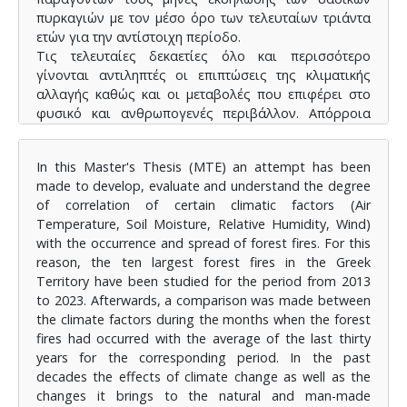
πυρκαγιών με τον μέσο όρο των τελευταίων τριάντα
ετών για την αντίστοιχη περίοδο.
Τις τελευταίες δεκαετίες όλο και περισσότερο
γίνονται αντιληπτές οι επιπτώσεις της κλιματικής
αλλαγής καθώς και οι μεταβολές που επιφέρει στο
φυσικό και ανθρωπογενές περιβάλλον. Απόρροια
αυτών των μεταβολών είναι τα φυσικά
οικοσυστήματα να δέχονται όλο και περισσότερη
In this Master's Thesis (MTE) an attempt has been
πίεση εξαιτίας των δασικών πυρκαγιών. Έτσι έχει
made to develop, evaluate and understand the degree
εισέλθει στο προσκήνιο η ανάγκη καλύτερης
of correlation of certain climatic factors (Air
κατανόησης των παραγόντων που συμβάλουν στην
Temperature, Soil Moisture, Relative Humidity, Wind)
εκδήλωση των δασικών πυρκαγιών. Συνεπώς ο
with the occurrence and spread of forest fires. For this
προσδιορισμός του βαθμού συσχέτισης των
reason, the ten largest forest fires in the Greek
κλιματικών παραγόντων με τις δασικές πυρκαγιές θα
Territory have been studied for the period from 2013
συμβάλει σε ένα καλύτερο και αποτελεσματικότερο
to 2023. Afterwards, a comparison was made between
περιβαλλοντικό σχεδιασμό. Η ένταξη των
the climate factors during the months when the forest
παραγόντων αυτών στα συστήματα πυροπροστασίας
fires had occurred with the average of the last thirty
και ανίχνευσης δασικών πυρκαγιών θα βελτιώσει σε
years for the corresponding period. In the past
μεγάλο βαθμό την αποτελεσματικότητα τους. Η
decades the effects of climate change as well as the
προσέγγιση και ανάπτυξη του θέματος
changes it brings to the natural and man-made
πραγματοποιήθηκε μέσα από την συγκέντρωση και