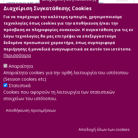
ΥΒΡΙΔΙΚΟ ΜΕ ΧΡΗΣΗ ΣΤΑΤΙΣΤΙΚΩΝ ΠΑΚΕΤΩΝ
Διαχείριση Συγκατάθεσης Cookies
Για να παρέχουμε την καλύτερη εμπειρία, χρησιμοποιούμε
τεχνολογίες όπως cookies για την αποθήκευση ή/και την
πρόσβαση σε πληροφορίες συσκευών. Η συγκατάθεση για τις εν
λόγω τεχνολογίες θα μας επιτρέψει να επεξεργαστούμε
δεδομένα προσωπικού χαρακτήρα, όπως συμπεριφορά
περιήγησης ή μοναδικά αναγνωριστικά σε αυτόν τον ιστότοπο.
Περισσότερα
Απαραίτητα
Απαραίτητα cookies για την ορθή λειτουργία του ιστότοπου
(Session cookies etc)
Στατιστικά
Cookies που αφορούν τη λειτουργία των στατιστικών
στοιχείων του ιστότοπου.
Αποθήκευση προτιμήσεων
|
Developed by
INTEROPTICS
Powered by
ReasonableGraph.org
|
Δήλωση Προσβασιμότητας
CMS Login
Α
Αποδοχή όλων των cookies