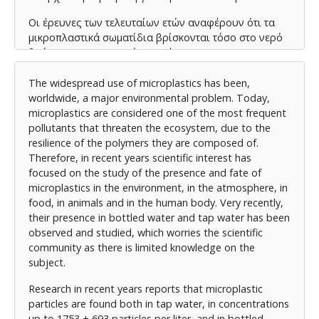
Οι έρευνες των τελευταίων ετών αναφέρουν ότι τα
μικροπλαστικά σωματίδια βρίσκονται τόσο στο νερό
βρύσης, σε συγκεντρώσεις μέχρι και 1753 ± 693
σωματίδια ανά λίτρο, όσο και στο εμφιαλωμένο νερό,
7
σε συγκεντρώσεις μέχρι και 5,42 x 10
σωματίδια ανά
The widespread use of microplastics has been,
λίτρο, με χρήση διαφόρων μεθόδων ανίχνευσης
worldwide, a major environmental problem. Today,
όπως φασμοτοσκοπία Raman ή φασματοσκοπία
microplastics are considered one of the most frequent
υπερύθρου μετασχηματισμού Fourier (FTIR).
pollutants that threaten the ecosystem, due to the
Διάφοροι παράγοντες εντείνουν την παρουσία τους
resilience of the polymers they are composed of.
στο εμφιαλωμένο νερό, κυρίως μηχανικές
Therefore, in recent years scientific interest has
διεργασίες, όπως η τριβή του πώματος της φιάλης ή
focused on the study of the presence and fate of
η καταπόνησή της κατά τη μεταφορά της, διεργασίες
microplastics in the environment, in the atmosphere, in
κατά τον καθαρισμό των φιαλών στη βιομηχανία
food, in animals and in the human body. Very recently,
καθώς και η έκθεση στην υπεριώδη ακτινοβολία UV.
their presence in bottled water and tap water has been
Οι τρόποι επεξεργασίας για την απομάκρυνση
observed and studied, which worries the scientific
μικροπλαστικών από το πόσιμο νερό , θεωρούνται
community as there is limited knowledge on the
αποτελεσματικοί για την απομάκρυνση σωματιδίων,
subject.
ενώ ο βαθμός απομάκρυνσής τους από τα διάφορα
Research in recent years reports that microplastic
συστήματα επεξεργασίας καθορίζεται από το
particles are found both in tap water, in concentrations
μέγεθος, το επιφανειακό φορτίο και την πυκνότητα
up to 1753 ± 693 particles per liter, and in bottled