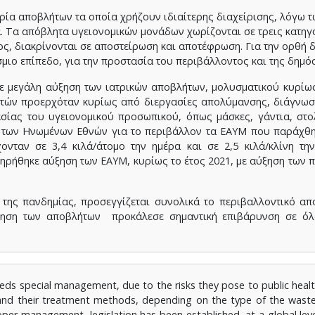
ρία αποβλήτων τα οποία χρήζουν ιδιαίτερης διαχείρισης, λόγω 
. Τα απόβλητα υγειονομικών μονάδων χωρίζονται σε τρεις κατηγο
ος, διακρίνονται σε αποστείρωση και αποτέφρωση. Για την ορθή 
μιο επίπεδο, για την προστασία του περιβάλλοντος και της δημόσ
ε μεγάλη αύξηση των ιατρικών αποβλήτων, μολυσματικού κυρίω
ών προερχόταν κυρίως από διεργασίες απολύμανσης, διάγνωση
σίας του υγειονομικού προσωπικού, όπως μάσκες, γάντια, στολ
 των Ηνωμένων Εθνών για το περιβάλλον τα ΕΑΥΜ που παράχθη
ονταν σε 3,4 κιλά/άτομο την ημέρα και σε 2,5 κιλά/κλίνη τη
ηρήθηκε αύξηση των ΕΑΥΜ, κυρίως το έτος 2021, με αύξηση των
της πανδημίας, προσεγγίζεται συνολικά το περιβαλλοντικό α
ξηση των αποβλήτων προκάλεσε σημαντική επιβάρυνση σε όλ
eeds special management, due to the risks they pose to public heal
s and their treatment methods, depending on the type of the waste
 proper management, legislation has been established, at a global lev