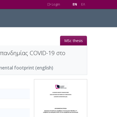
Login
EN
EΛ
MSc thesis
 πανδημίας COVID-19 στο
ntal footprint (english)