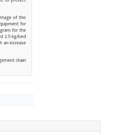
ntage of this
equipment for
ogram for the
nd 2.5 kg/bed
h an increase
agement chain