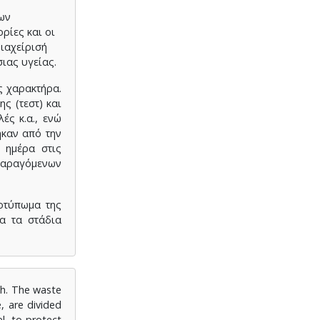
των
ρίες και οι
διαχείρισή
ιας υγείας.
ς χαρακτήρα.
ς (τεστ) και
ές κ.α., ενώ
καν από την
ν ημέρα στις
 παραγόμενων
ποτύπωμα της
α τα στάδια
th. The waste
, are divided
el, to protect