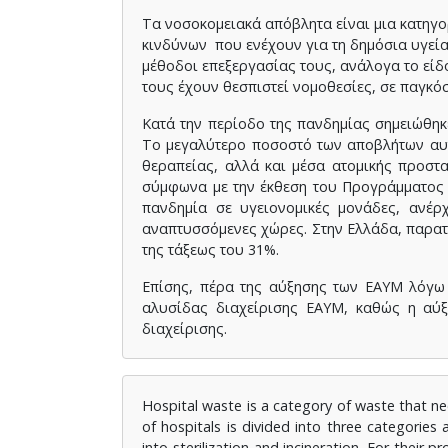
Τα νοσοκομειακά απόβλητα είναι μια κατηγο
κινδύνων που ενέχουν για τη δημόσια υγεία
μέθοδοι επεξεργασίας τους, ανάλογα το είδ
τους έχουν θεσπιστεί νομοθεσίες, σε παγκόσ
Κατά την περίοδο της πανδημίας σημειώθηκ
Το μεγαλύτερο ποσοστό των αποβλήτων αυτ
θεραπείας, αλλά και μέσα ατομικής προστα
σύμφωνα με την έκθεση του Προγράμματος
πανδημία σε υγειονομικές μονάδες, ανέρχ
αναπτυσσόμενες χώρες. Στην Ελλάδα, παρατ
της τάξεως του 31%.
Επίσης, πέρα της αύξησης των ΕΑΥΜ λόγω 
αλυσίδας διαχείρισης ΕΑΥΜ, καθώς η αύ
διαχείρισης.
Hospital waste is a category of waste that n
of hospitals is divided into three categorie
into sterilization and incineration. For their