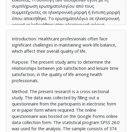
συμπλήρωση ερωτηματολογίου από τους
συμμετέχοντες σε ηλεκτρονική μορφή ή έντυπη μορφή
όπου απαιτήθηκε. Το ερωτηματολόγιο σε ηλεκτρονική
μορφή φιλοξενήθηκε στην ηλεκτρονική φόρμα
συλλογής δεδομένων Google Forms. Για την ανάλυση
χρησιμοποιήθηκε το στατιστικό πρόγραμμα SPSS 26.0.
Introduction: Healthcare professionals often face
Το δείγμα αποτελείται από 374 άτομα τα οποία ήταν
significant challenges in maintaining work-life balance,
εργαζόμενοι σε ιδιωτικές και δημόσιες μονάδες
which affect their overall quality of life.
παραγωγής υπηρεσιών υγείας και ηλικίας άνω των
18 ετών, εκ των οποίων το 66,3 % ήταν γυναίκες και
Purpose: The present study aims to determine the
το 33,4 % άντρες, το 35,6% ήταν ηλικίας μεταξύ 30-39
relationships between job satisfaction and leisure time
ετών και το 63,4% ήταν ηλικίας μεταξύ 30-49 ετών, το
satisfaction, in the quality of life among health
42% ήταν απόφοιτη ΑΕΙ-ΤΕΙ, το 67,9% εργάζονταν στα
professionals.
Ιωάννινα, το 62,8% εργάζονταν στον ιδιωτικό τομέα
Method: The present research is a cross-sectional
και το 37,2% στον δημόσιο και τέλος, το 42% ήταν
study. The data was collected by filling out a
νοσηλευτές. Το ερωτηματολόγιο που διανεμήθηκε
questionnaire from the participants in electronic form
αποτελούταν από τρία επιμέρους έγκυρα
or in paper form where required. The online
ερωτηματολόγια: το Minnesota Satisfaction
questionnaire was hosted on the Google Forms online
Questionnaire-Short Form για τη μέτρηση της
data collection form. The statistical program SPSS 26.0
εργασιακής ικανοποίησης, το LSS-SHORT FORM για
was used for the analysis. The sample consists of 374
τη μέτρηση της ικανοποίησης από ελεύθερο χρόνο