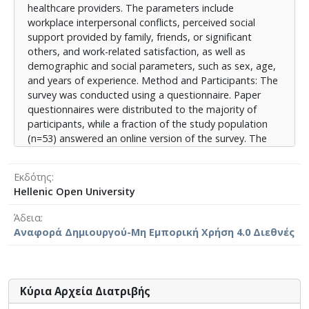
healthcare providers. The parameters include
social support (MSPSS), των Zimet et al. (1988), για τη
workplace interpersonal conflicts, perceived social
μέτρηση της προσλαμβανόμενης κοινωνικής
support provided by family, friends, or significant
υποστήριξης, το εργαλείο μέτρησης της ικανοποίησης
others, and work-related satisfaction, as well as
από την εργασία των Warr et al. (1979) και το
demographic and social parameters, such as sex, age,
Ερωτηματολόγιο Καταγραφής Επαγγελματικής
and years of experience. Method and Participants: The
Εξουθένωσης των Maslach και Jackson (Maslach
survey was conducted using a questionnaire. Paper
Burnout Inventory· 1986). Αποτελέσματα: Οι αναλύσεις
questionnaires were distributed to the majority of
πραγματοποιήθηκαν με τη χρήση του λογισμικού IBM
participants, while a fraction of the study population
SPSS Statistics 29. Στατιστικά σημαντική φάνηκε να
(n=53) answered an online version of the survey. The
είναι η επίδραση του φύλου, με τις γυναίκες να
study population consisted of N=298 healthcare
σημειώνουν υψηλότερα επίπεδα συναισθηματικής
workers of General Hospital. Interpersonal conflicts,
εξάντλησης σε σχέση με τους άνδρες, όπως επίσης
Εκδότης
social support, work-related satisfaction and
και της ηλικίας, με τα επίπεδα συναισθηματικής
Hellenic Open University
professional burnout were quantified using the
εξάντλησης και αποπροσωποποίησης να
following tools respectively: Workplace Interpersonal
εμφανίζονται υψηλότερα στους νεαρότερους
Άδεια
Conflict Scale (Wright et al., 2017), Multidimensional
επαγγελματίες υγείας, ενώ εκείνα του αισθήματος
Αναφορά Δημιουργού-Μη Εμπορική Χρήση 4.0 Διεθνές
Scale of Perceived Social Support (MSPSS, Zimet et al.,
προσωπικών επιτευγμάτων στις μεγαλύτερες ηλικίες.
1988), the quantification scale of work-related
Παράλληλα, οι νοσηλευτές/τριες παρουσιάζουν
satisfaction by Warr et al. (1979), and the Maslach
υψηλότερα επίπεδα συναισθηματικής εξάντλησης, σε
Burnout Inventory (Maslach and Jackson, 1986).
σχέση με τους γιατρούς, ενώ οι τελευταίοι
Κύρια Αρχεία Διατριβής
Results: Analysis was performed using IBM SPSS
εκφράζουν σημαντικά αυξημένο αίσθημα