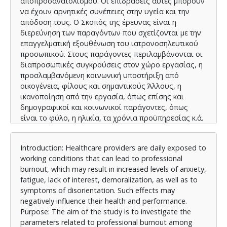
αποπροσανατολισμού. Οι επιδράσεις αυτές μπορούν
να έχουν αρνητικές συνέπειες στην υγεία και την
απόδοση τους. Ο Σκοπός της έρευνας είναι η
διερεύνηση των παραγόντων που σχετίζονται με την
επαγγελματική εξουθένωση του ιατρονοσηλευτικού
προσωπικού. Στους παράγοντες περιλαμβάνονται οι
διαπροσωπικές συγκρούσεις στον χώρο εργασίας, η
προσλαμβανόμενη κοινωνική υποστήριξη από
οικογένεια, φίλους και σημαντικούς Άλλους, η
ικανοποίηση από την εργασία, όπως επίσης και
δημογραφικοί και κοινωνικοί παράγοντες, όπως
είναι το φύλο, η ηλικία, τα χρόνια προϋπηρεσίας κ.ά.
Μέθοδος και Συμμετέχοντες: Πραγματοποιήθηκε
έρευνα με χρήση ερωτηματολογίου. Το
Introduction: Healthcare providers are daily exposed to
ερωτηματολόγιο είχε έντυπη και ηλεκτρονική μορφή.
working conditions that can lead to professional
Το συνολικό δείγμα αφορά εργαζόμενους Γενικού
burnout, which may result in increased levels of anxiety,
Νοσοκομείου και ανέρχεται σε N = 298
fatigue, lack of interest, demoralization, as well as to
συμμετέχοντες και συμμετέχουσες. Τα εργαλεία που
symptoms of disorientation. Such effects may
χρησιμοποιήθηκαν είναι το Workplace Interpersonal
negatively influence their health and performance.
Conflict Scale (WICS) των Wright et al. (2017), για τη
Purpose: The aim of the study is to investigate the
μέτρηση των διαπροσωπικών συγκρούσεων στον
parameters related to professional burnout among
χώρο εργασίας, το Multidimensional scale of perceived