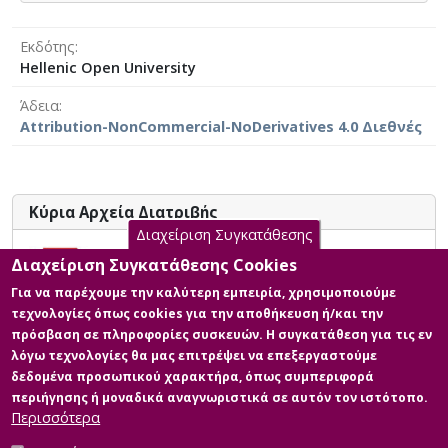
Εκδότης
Hellenic Open University
Άδεια
Attribution-NonCommercial-NoDerivatives 4.0 Διεθνές
Κύρια Αρχεία Διατριβής
Διαχείριση Συγκατάθεσης
Ο Δείκτης ESG (Environmental,
Διαχείριση Συγκατάθεσης Cookies
Social and Governance), η Εταιρική
Για να παρέχουμε την καλύτερη εμπειρία, χρησιμοποιούμε
Κοινωνική Ευθύνη (CSR) και η
τεχνολογίες όπως cookies για την αποθήκευση ή/και την
Βιώσιμη Ανάπτυξη και Διαχείριση
πρόσβαση σε πληροφορίες συσκευών. Η συγκατάθεση για τις εν
του Περιβάλλοντος στις Ελληνικές
λόγω τεχνολογίες θα μας επιτρέψει να επεξεργαστούμε
Επιχειρήσεις
δεδομένα προσωπικού χαρακτήρα, όπως συμπεριφορά
Περιγραφή:
περιήγησης ή μοναδικά αναγνωριστικά σε αυτόν τον ιστότοπο.
158710_ΔΗΜΗΤΡΙΟΥ_ΒΑΙΑ.pdf
Περισσότερα
(pdf)
Μέγεθος: 2.9 MB