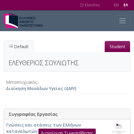
Skip to main content
Είσοδος
EN
EΛ
Default
Student
ΕΛΕΥΘΕΡΙΟΣ ΣΟΥΛΙΩΤΗΣ
Μεταπτυχιακός
Διοίκηση Μονάδων Υγείας (ΔΜΥ)
Συγγραφέας Εργασίας
Γνώσεις και στάσεις των Ελλήνων
καταναλωτών απέναντι στα γενόσημα
Διαχείριση Συγκατάθεσης