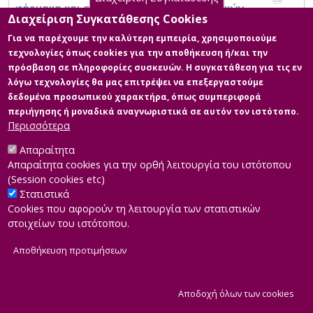
φάρμακα και η επίδραση των δημογραφικών
Διαχείριση Συγκατάθεσης Cookies
μεταβλητών
Για να παρέχουμε την καλύτερη εμπειρία, χρησιμοποιούμε
τεχνολογίες όπως cookies για την αποθήκευση ή/και την
πρόσβαση σε πληροφορίες συσκευών. Η συγκατάθεση για τις εν
λόγω τεχνολογίες θα μας επιτρέψει να επεξεργαστούμε
δεδομένα προσωπικού χαρακτήρα, όπως συμπεριφορά
περιήγησης ή μοναδικά αναγνωριστικά σε αυτόν τον ιστότοπο.
Περισσότερα
Απαραίτητα
Απαραίτητα cookies για την ορθή λειτουργία του ιστότοπου
(Session cookies etc)
Στατιστικά
Cookies που αφορούν τη λειτουργία των στατιστικών
στοιχείων του ιστότοπου.
Αποθήκευση προτιμήσεων
|
Developed by
INTEROPTICS
Powered by
ReasonableGraph.org
|
Δήλωση Προσβασιμότητας
CMS Login
Α
Αποδοχή όλων των cookies