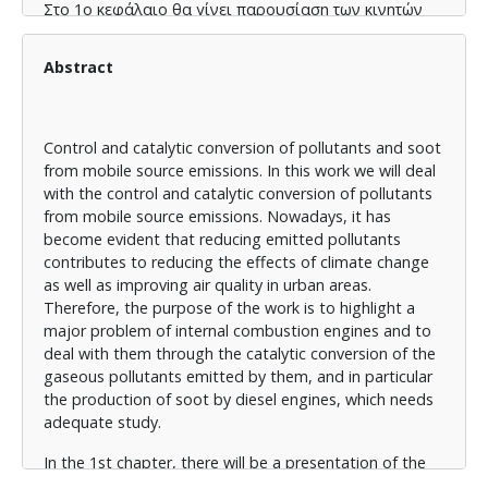
Στο 1ο κεφάλαιο θα γίνει παρουσίαση των κινητών
πηγών εκπομπής ρύπων και τα καύσιμα που αυτές
χρησιμοποιούν .
Abstract
Στο 2ο θα αναλυθούν οι ρύποι που παράγονται από
τη καύση της βενζίνης και του πετρελαίου στις
μηχανές εσωτερικής καύσης και οι επιπτώσεις τους
Control and catalytic conversion of pollutants and soot
στον άνθρωπο και το περιβάλλον.
from mobile source emissions. In this work we will deal
with the control and catalytic conversion of pollutants
Στο 3ο κεφάλαιο θα αναλυθούν τα μέτρα που
from mobile source emissions. Nowadays, it has
λαμβάνονται για τη μείωση των ρύπων
become evident that reducing emitted pollutants
υδρογονάνθρακες , μονοξείδιο του άνθρακα, και
contributes to reducing the effects of climate change
οξείδια του αζώτου.
as well as improving air quality in urban areas.
Therefore, the purpose of the work is to highlight a
Στο 4ο κεφάλαιο θα επικεντρωθούμε στις
major problem of internal combustion engines and to
προσπάθειες που λαμβάνουν χώρα για τη μείωση της
deal with them through the catalytic conversion of the
αιθάλης.
gaseous pollutants emitted by them, and in particular
Στο 5ο κεφάλαιο θα παρουσιαστούν ορισμένες από
the production of soot by diesel engines, which needs
τις εξελίξεις στην εξάλειψη της αιθάλης στα
adequate study.
καυσαέρια των πετρελαιοκινητήρων και
In the 1st chapter, there will be a presentation of the
βενζινοκινητήρων.
mobile sources of pollutant emissions and the fuels