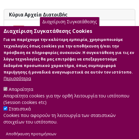
Προτύπων μπορεί να μην οδηγήσει απαραίτητα σε
βελτίωση των οικονομικών μεγεθών των εταιρειών.
Κύρια Αρχεία Διατριβής
Το οικονομικό πλαίσιο μέσα στο οποίο λειτουργούν
Διαχείριση Συγκατάθεσης
αυτές οι ποσότητες είναι ο πιο κρίσιμος παράγοντας
ΜΕΛΕΤΗ ΤΗΣ ΑΝΑΓΚΗΣ
για την ανάπτυξή τους ή την έλλειψή τους.
Διαχείριση Συγκατάθεσης Cookies
ΥΙΟΘΕΤΗΣΗΣ ΤΩΝ ΔΙΕΘΝΗ
Για να παρέχουμε την καλύτερη εμπειρία, χρησιμοποιούμε
ΛΟΓΙΣΤΙΚΩΝ ΠΡΟΤΥΠΩΝ ΑΠΟ ΤΙΣ
τεχνολογίες όπως cookies για την αποθήκευση ή/και την
ΕΛΛΗΝΙΚΕΣ ΕΠΙΧΕΙΡΗΣΕΙΣ
πρόσβαση σε πληροφορίες συσκευών. Η συγκατάθεση για τις εν
Περιγραφή: ΜΕΛΕΤΗ ΤΗΣ
λόγω τεχνολογίες θα μας επιτρέψει να επεξεργαστούμε
ΑΝΑΓΚΗΣ ΥΙΟΘΕΤΗΣΗΣ ΤΩΝ
δεδομένα προσωπικού χαρακτήρα, όπως συμπεριφορά
ΔΙΕΘΝΗ ΛΟΓΙΣΤΙΚΩΝ ΠΡΟΤΥΠΩΝ
περιήγησης ή μοναδικά αναγνωριστικά σε αυτόν τον ιστότοπο.
ΑΠΟ ΤΙΣ ΕΛΛΗΝΙΚΕΣ
Περισσότερα
ΕΠΙΧΕΙΡΗΣΕΙΣ.pdf (pdf)
Μέγεθος: 1.7 MB
Απαραίτητα
Απαραίτητα cookies για την ορθή λειτουργία του ιστότοπου
(Session cookies etc)
Στατιστικά
Cookies που αφορούν τη λειτουργία των στατιστικών
στοιχείων του ιστότοπου.
Αποθήκευση προτιμήσεων
|
Developed by
INTEROPTICS
Powered by
ReasonableGraph.org