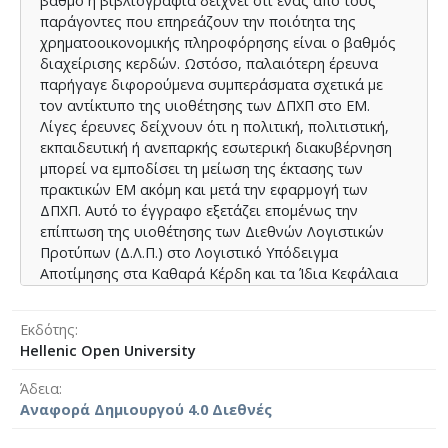
βαθμό η βιβλιογραφία δείχνει ότι ένας από τους
παράγοντες που επηρεάζουν την ποιότητα της
χρηματοοικονομικής πληροφόρησης είναι ο βαθμός
διαχείρισης κερδών. Ωστόσο, παλαιότερη έρευνα
παρήγαγε διφορούμενα συμπεράσματα σχετικά με
τον αντίκτυπο της υιοθέτησης των ΔΠΧΠ στο EM.
Λίγες έρευνες δείχνουν ότι η πολιτική, πολιτιστική,
εκπαιδευτική ή ανεπαρκής εσωτερική διακυβέρνηση
μπορεί να εμποδίσει τη μείωση της έκτασης των
πρακτικών EM ακόμη και μετά την εφαρμογή των
ΔΠΧΠ. Αυτό το έγγραφο εξετάζει επομένως την
επίπτωση της υιοθέτησης των Διεθνών Λογιστικών
Προτύπων (Δ.Λ.Π.) στο Λογιστικό Υπόδειγμα
Αποτίμησης στα Καθαρά Κέρδη και τα Ίδια Κεφάλαια
σε Ελληνικές επιχειρήσεις.. Επιπρόσθετα έγινε
σύγκριση των αποτελεσμάτων και με την Ιταλία η
Εκδότης
οποία είναι μια γειτονική χώρα που έχει πολιτιστικές
Hellenic Open University
ομοιότητες με την Ελλάδα αν και η οικονομία της
είναι πιο ανεπτυγμένη.
Άδεια
Η αποτελεσματικότητα της υιοθέτησης λογιστικών
Αναφορά Δημιουργού 4.0 Διεθνές
προτύπων δεν μπορούσε να αποδειχθεί σε κάθε
περίπτωση. Η υιοθέτηση των Διεθνών Λογιστικών