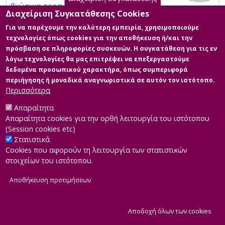
βιώσιμη τραπεζική στην Ελλάδα
Διαχείριση Συγκατάθεσης Cookies
Για να παρέχουμε την καλύτερη εμπειρία, χρησιμοποιούμε
τεχνολογίες όπως cookies για την αποθήκευση ή/και την
πρόσβαση σε πληροφορίες συσκευών. Η συγκατάθεση για τις εν
λόγω τεχνολογίες θα μας επιτρέψει να επεξεργαστούμε
δεδομένα προσωπικού χαρακτήρα, όπως συμπεριφορά
περιήγησης ή μοναδικά αναγνωριστικά σε αυτόν τον ιστότοπο.
Περισσότερα
Απαραίτητα
Απαραίτητα cookies για την ορθή λειτουργία του ιστότοπου
(Session cookies etc)
Στατιστικά
Cookies που αφορούν τη λειτουργία των στατιστικών
στοιχείων του ιστότοπου.
Αποθήκευση προτιμήσεων
|
Developed by
INTEROPTICS
Powered by
ReasonableGraph.org
|
Δήλωση Προσβασιμότητας
CMS Login
Α
Αποδοχή όλων των cookies