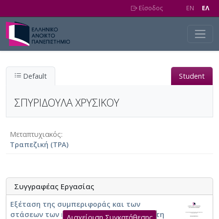
Skip to main content
Είσοδος
EN
EΛ
Default
Student
ΣΠΥΡΙΔΟΥΛΑ ΧΡΥΣΙΚΟΥ
Μεταπτυχιακός
Τραπεζική (ΤΡΑ)
Συγγραφέας Εργασίας
Εξέταση της συμπεριφοράς και των
στάσεων των καταναλωτών σχετικά με τη
Διαχείριση Συγκατάθεσης