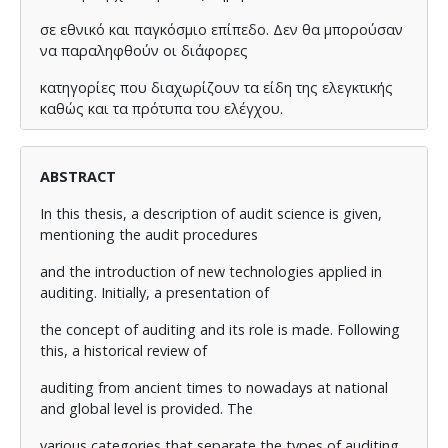
σε εθνικό και παγκόσμιο επίπεδο. Δεν θα μπορούσαν
να παραληφθούν οι διάφορες
κατηγορίες που διαχωρίζουν τα είδη της ελεγκτικής
καθώς και τα πρότυπα του ελέγχου.
Στη συνέχεια γίνεται αναφορά στην είσοδο των big
data και η συμβολή τους στην
ABSTRACT
εξέλιξη του ελέγχου. Δίνονται ενδεικτικοί ορισμοί για
In this thesis, a description of audit science is given,
την κατανόηση της έννοιας και
mentioning the audit procedures
των χαρακτηριστικών τω μεγάλων δεδομένων και των
and the introduction of new technologies applied in
τεχνικών της ανάλυσης
auditing. Initially, a presentation of
δεδομένων. Φυσικά, γίνεται σαφή αναφορά στα
the concept of auditing and its role is made. Following
πλεονεκτήματα και τα μειονεκτήματα
this, a historical review of
και οι κίνδυνοι από την χρήση των big data στον
auditing from ancient times to nowadays at national
έλεγχο. Τέλος, αναφέρονται και
and global level is provided. The
κάποιες άλλες νέες τεχνολογίες που έχουν
various categories that separate the types of auditing,