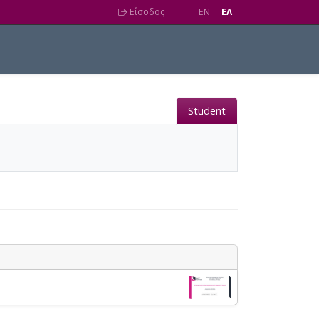
Είσοδος
EN
EΛ
Student