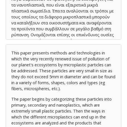
τα νανοπλαστικά, που είναι εξαιρετικά μικρά
πλαστικά σωματίδια. Έπειτα αναλύονται οι τρόποι με
τους οποίους τα διάφορα μικροπλαστικά μπορούν
να καταλήξουν στα οικοσυστήματα και αναφέρονται
τα προϊόντα που συμβάλλουν σε μεγάλο βαθμό στη
ρύπανση. Ονομάζονται επίσης οι επικίνδυνες ουσίες
που προσροφώνται στην επιφάνεια των
μικροπλαστικών και μεταφέρονται στο περιβάλλον
(π.χ. βακτήρια, μέταλλά, οργανικοί ρύποι). Ακολουθεί
This paper presents methods and technologies in
αναφορά στις επιπτώσεις στον άνθρωπο και στα
which the very recently renewed issue of pollution of
χερσαία οικοσυστήματα. Η επόμενη ενότητα είναι
our planet's ecosystems by microplastic particles can
αφιερωμένη στις νομοθετικές ενέργειες της ΕΕ
be addressed. These particles are very small in size as
σχετικά με τη μικροπλαστική διαχείριση, όπου
they do not exceed 5mm in diameter and can be found
αναφέρονται οι σημαντικότερες οδηγίες. Μετά
in a variety of forms, shapes, colors and types (eg
αναφέρονται οι μέθοδοι ανίχνευσης και ποιοτικού
fibers, microspheres, etc.).
και ποσοτικού εντοπισμού μικροπλαστικών σε
The paper begins by categorizing these particles into
δείγματα νερού και χώματος, όπου χωρίζονται στις
primary, secondary and nanoplastics, which are
ευρείες κατηγορίες της μικροσκοπικής ανίχνευσης,
extremely small plastic particles. Then the ways in
της φασματοσκοπικής ανίχνευσης και του
which the different microplastics can end up in the
φθορισμού. Ακολουθεί η απαρίθμηση των μεθόδων
ecosystems are analyzed and the products that
επεξεργασίας μικροπλαστικών, που χωρίζονται σε