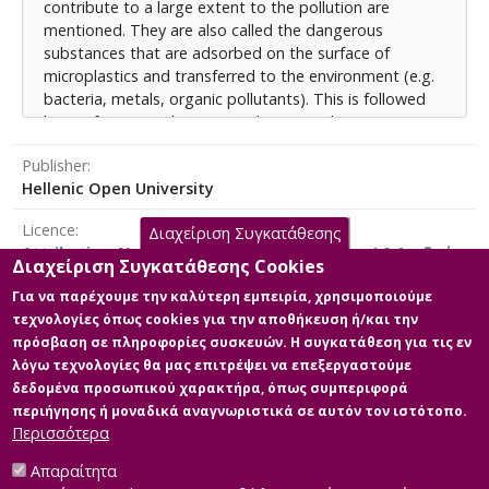
contribute to a large extent to the pollution are
συμβατικές (φιλτράρισμα, καθίζηση, όσμωση) και σε
mentioned. They are also called the dangerous
προηγμένες (βιοαποδόμηση, χημική επεξεργασία,
substances that are adsorbed on the surface of
νανοτεχνολογία). Έπειτα αναφέρονται οι παράγοντες
microplastics and transferred to the environment (e.g.
που πρέπει να λάβουν υπόψη οι επιστήμονες για να
bacteria, metals, organic pollutants). This is followed
διαπιστωθεί η βιωσιμότητα των μεθόδων
by a reference to humans and terrestrial ecosystems.
επεξεργασίας (εκτίμηση κύκλου ζωής, τεχνο-
The next section is dedicated to EU legislative actions
οικονομικός έλεγχος, περιβαλλοντικές συνέπειες). Η
Publisher
on microplastic management, where the most
εργασία κλείνει συνοψίζοντας τα προσωπικά
Hellenic Open University
important directives are mentioned. Then the methods
συμπεράσματα και τις προτάσεις μου προς φορείς
of detection and qualitative and quantitative
και επιστημονική κοινότητα, ώστε να καλυφθούν
Licence
Διαχείριση Συγκατάθεσης
identification of microplastics in water and soil samples
υπάρχοντα κενά αναφορικά με τα μικροπλαστικά.
Attribution-NonCommercial-NoDerivatives 4.0 Διεθνές
are mentioned, where they are divided into the broad
Διαχείριση Συγκατάθεσης Cookies
categories of microscopic detection, spectroscopic
Για να παρέχουμε την καλύτερη εμπειρία, χρησιμοποιούμε
detection and fluorescence. The following is the
τεχνολογίες όπως cookies για την αποθήκευση ή/και την
analysis of microplastic processing methods, divided
πρόσβαση σε πληροφορίες συσκευών. Η συγκατάθεση για τις εν
Main Files
into conventional (filtering, purification, osmosis) and
λόγω τεχνολογίες θα μας επιτρέψει να επεξεργαστούμε
advanced ones (biodegradation, chemical processing,
δεδομένα προσωπικού χαρακτήρα, όπως συμπεριφορά
Κύριο μέρος της Διπλωματικής
nanotechnology). Then the factors that scientists have
περιήγησης ή μοναδικά αναγνωριστικά σε αυτόν τον ιστότοπο.
Description: ΔΙΠΛΩΜΑΤΙΚΗ
to take into account in order to establish the
Περισσότερα
ΓΙΑΝΝΙΚΑΚΗΣ.pdf (pdf)
sustainability of treatment methods (life cycle
Size: 4.1 MB
assessment, techno-economic control, environmental
Απαραίτητα
consequences) are mentioned. The paper closes by