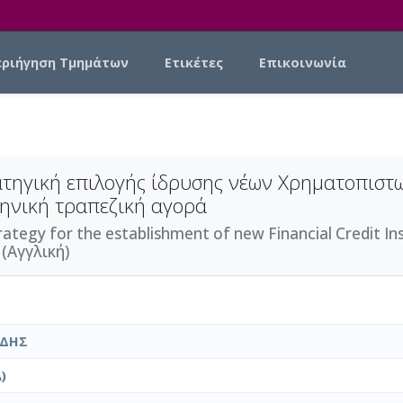
εριήγηση Τμημάτων
Ετικέτες
Επικοινωνία
ατηγική επιλογής ίδρυσης νέων Χρηματοπιστ
λληνική τραπεζική αγορά
tegy for the establishment of new Financial Credit Inst
 (Αγγλική)
ΙΔΗΣ
)