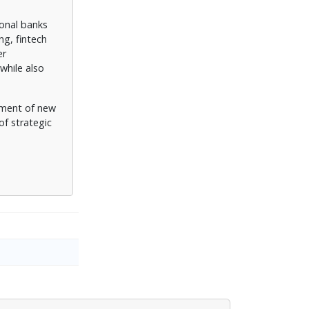
ional banks
ng, fintech
er
while also
shment of new
of strategic
e
Greek banking
e industry in