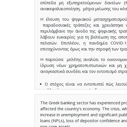
επίπεδα μη εξυπηρετούμενων δανείων (
ανακεφαλαιοποίηση, μέτρα μείωσης του κόσ
Η έλευση του ψηφιακού μετασχηματισμού 
παραδοσιακές τράπεζες και χρειάστηκε 
περιλάμβανε την άνοδο της ψηφιακής τραπ
λάβουν ευκαιρίες για τη βελτίωση της αποτ
πελατών. Επιπλέον, η πανδημία COVID-
επιταχύνοντας όμως και την στροφή των τρ
Η παρούσα μελέτης αναλύει το οικονομικό
ίδρυση νέων χρηματοπιστωτικών και μη χ
αναγκαστικά συνδέει και τον εντοπισμό στρα
Ο στόχος είναι να εντοπιστεί πώς λειτ
αλλαγές για την υποστήριξη της επιχειρημ
Η Εξαγωγή συμπερασμάτων σχετικά με τ
βασικά ευρήματα, να συζητήσει τις σύγχρ
The Greek banking sector has experienced profo
affected the country's economy. The crisis, wh
Με την αντιμετώπιση αυτών των στόχων,
increase in unemployment and significant publ
τρέχουσας κατάστασης του ελληνικού τρ
loans (NPLs), loss of depositor confidence and
συμβάλλοντας τελικά στην ανάπτυξη και ανά
non-core assets.