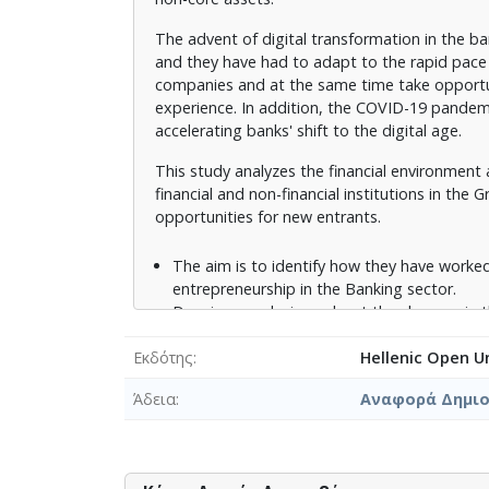
The advent of digital transformation in the ba
and they have had to adapt to the rapid pace o
companies and at the same time take opportun
experience. In addition, the COVID-19 pandem
accelerating banks' shift to the digital age.
This study analyzes the financial environment 
financial and non-financial institutions in the 
opportunities for new entrants.
The aim is to identify how they have work
entrepreneurship in the Banking sector.
Drawing conclusions about the changes in 
contemporary components and their effects
Εκδότης
Hellenic Open Un
By addressing these objectives, this study ai
sector and strategic opportunities for new en
Άδεια
Αναφορά Δημιου
the post-crisis period.