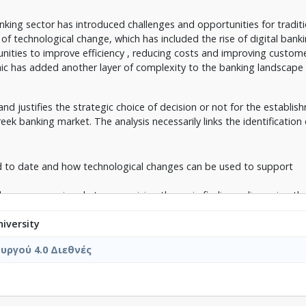
nking sector has introduced challenges and opportunities for tradit
f technological change, which has included the rise of digital banki
ities to improve efficiency , reducing costs and improving custom
ic has added another layer of complexity to the banking landscape 
and justifies the strategic choice of decision or not for the establi
Greek banking market. The analysis necessarily links the identification 
ed to date and how technological changes can be used to support
the economy aimed at summarizing the main findings, discussing th
 on the Greek banking sector
iversity
ms to provide a comprehensive analysis of the current state of the 
trants, ultimately contributing to the growth and development of th
ργού 4.0 Διεθνές