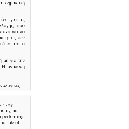
α σημαντική
ίες για τις
λλαγής, που
αυτόχρονα να
μπειρίας των
εζικό τοπίο
ή μη για την
. Η ανάλυση
νολογικές
οψίσει τα
ό τομέα
isively
conomy, an
ανάλυση της
on-performing
ερχόμενους,
and sale of