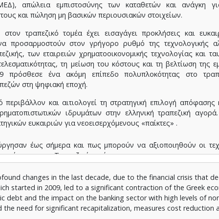
ΜΕΔ), απώλεια εμπιστοσύνης των καταθετών και ανάγκη γι
τους και πώληση μη βασικών περιουσιακών στοιχείων.
στον τραπεζικό τομέα έχει εισαγάγει προκλήσεις και ευκαιρ
να προσαρμοστούν στον γρήγορο ρυθμό της τεχνολογικής α
εζικής, των εταιρειών χρηματοοικονομικής τεχνολογίας και τ
ελεσματικότητας, τη μείωση του κόστους και τη βελτίωση της ε
19 πρόσθεσε ένα ακόμη επίπεδο πολυπλοκότητας στο τραπ
απεζών στη ψηφιακή εποχή.
 περιβάλλον και αιτιολογεί τη στρατηγική επιλογή απόφασης 
ρηματοπιστωτικών ιδρυμάτων στην ελληνική τραπεζική αγορά
τηγικών ευκαιριών για νεοεισερχόμενους «παίκτες» .
ούργησαν έως σήμερα και πως μπορούν να αξιοποιηθούν οι τεχ
ατικότητας στον Τραπεζικό τομέα.
ις συντελευμένες αλλαγές στην οικονομία στοχεύοντας να συν
ονες συνιστώσες και τις επιπτώσεις τους στον ελληνικό τραπεζικ
und changes in the last decade, due to the financial crisis that dec
ich started in 2009, led to a significant contraction of the Greek e
 η παρούσα μελέτη στοχεύει να παρέχει μια ολοκληρωμένη 
ic debt and the impact on the banking sector with high levels of n
απεζικού τομέα και των στρατηγικών ευκαιριών για νεοεισ
 the need for significant recapitalization, measures cost reduction 
πτυξη του κλάδου στην περίοδο μετά την κρίση.