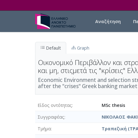
Skip to main content
Main navigation
Αναζήτηση
Π
Default
Graph
Οικονομικό Περιβάλλον και στρ
και μη, στιςμετά τις "κρίσεις" Ε
Economic Environment and selection stra
after the "crises" Greek banking market
Είδος οντότητας
MSc thesis
Συγγραφέας
ΝΙΚΟΛΑΟΣ ΦΑΚ
Τμήμα
Τραπεζική (ΤΡΑ