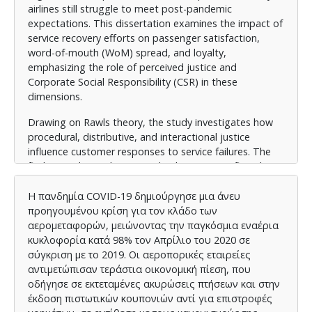
airlines still struggle to meet post-pandemic
expectations. This dissertation examines the impact of
service recovery efforts on passenger satisfaction,
word-of-mouth (WoM) spread, and loyalty,
emphasizing the role of perceived justice and
Corporate Social Responsibility (CSR) in these
dimensions.
Drawing on Rawls theory, the study investigates how
procedural, distributive, and interactional justice
influence customer responses to service failures. The
findings indicate that procedural justice significantly
predicts passenger satisfaction and loyalty, while
interactional justice plays a crucial role in mitigating
Η πανδημία COVID-19 δημιούργησε μια άνευ
negative WoM. Conversely, distributive justice has a
προηγουμένου κρίση για τον κλάδο των
lesser impact on these outcomes. The research also
αερομεταφορών, μειώνοντας την παγκόσμια εναέρια
highlights that effective service recovery, including
κυκλοφορία κατά 98% τον Απρίλιο του 2020 σε
transparent communication and fair compensation, is
σύγκριση με το 2019. Οι αεροπορικές εταιρείες
essential for restoring trust and satisfaction.
αντιμετώπισαν τεράστια οικονομική πίεση, που
οδήγησε σε εκτεταμένες ακυρώσεις πτήσεων και στην
Moreover, the study explores the moderating effect of
έκδοση πιστωτικών κουπονιών αντί για επιστροφές
CSR on the relationship between perceived justice and