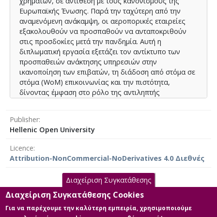
χρημάτων, σε αντίθεση με τους κανονισμούς της
customer outcomes. Although CSR perception was
Ευρωπαϊκής Ένωσης. Παρά την ταχύτερη από την
found to be insignificant in this context, it underscores
αναμενόμενη ανάκαμψη, οι αεροπορικές εταιρείες
the evolving importance of CSR actions in enhancing
εξακολουθούν να προσπαθούν να ανταποκριθούν
customer loyalty and satisfaction, especially in the
στις προσδοκίες μετά την πανδημία. Αυτή η
post-pandemic era.
διπλωματική εργασία εξετάζει τον αντίκτυπο των
προσπαθειών ανάκτησης υπηρεσιών στην
This research contributes to a deeper understanding
ικανοποίηση των επιβατών, τη διάδοση από στόμα σε
of post-pandemic service recovery in the airline
στόμα (WoM) επικοινωνίας και την πιστότητα,
industry and offers practical insights for leveraging
δίνοντας έμφαση στο ρόλο της αντιληπτής
procedural justice and CSR to strengthen customer
δικαιοσύνης και της Εταιρικής Κοινωνικής Ευθύνης
relationships and competitive advantage in a rapidly
(ΕΚΕ) σε αυτές τις διαστάσεις.
changing landscape.
Publisher
Hellenic Open University
Βασιζόμενη στη θεωρία του Rawls, η εργασία
διερευνά τον τρόπο με τον οποίο η διαδικαστική, η
Licence
διανεμητική και η διαδραστική δικαιοσύνη
Attribution-NonCommercial-NoDerivatives 4.0 Διεθνές
επηρεάζουν τις αποκρίσεις των πελατών σε
αποτυχίες υπηρεσιών. Τα ευρήματα δείχνουν ότι η
Διαχείριση Συγκατάθεσης
διαδικαστική δικαιοσύνη προβλέπει σημαντικά την
ικανοποίηση και την αφοσίωση των επιβατών, ενώ η
Διαχείριση Συγκατάθεσης Cookies
Main Files
αλληλεπιδραστική δικαιοσύνη παίζει κρίσιμο ρόλο
Για να παρέχουμε την καλύτερη εμπειρία, χρησιμοποιούμε
στον μετριασμό της αρνητικής διασποράς WoM.