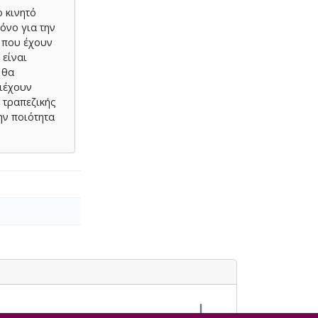
 κινητό
όνο για την
 που έχουν
 είναι
 θα
ριέχουν
 τραπεζικής
ην ποιότητα