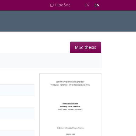
Είσοδος
EN
EΛ
MSc thesis