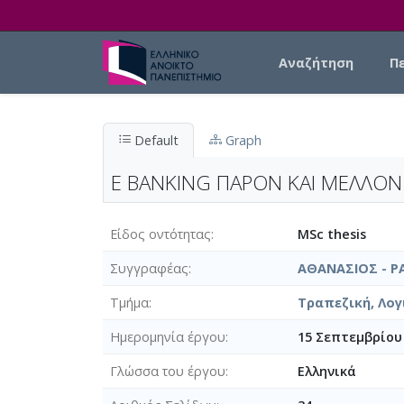
Skip to main content
Main navigation
Αναζήτηση
Π
Default
Graph
E BANKING ΠΑΡΟΝ ΚΑΙ ΜΕΛΛΟΝ
Είδος οντότητας
MSc thesis
Συγγραφέας
ΑΘΑΝΑΣΙΟΣ - 
Τμήμα
Τραπεζική, Λογ
Ημερομηνία έργου
15 Σεπτεμβρίου
Γλώσσα του έργου
Ελληνικά