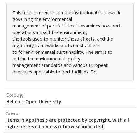
σχέδιο διαχείρισης αποβλήτων πλοίων, και γ) την
παρακολούθηση ποιότητας
This research centers on the institutional framework
περιβάλλοντος. Στο πλαίσιο υλοποίησης για τον
governing the environmental
σκοπό της εργασίας εξετάζεται ως
management of port facilities. It examines how port
παράδειγμα μελέτης ο λιμένας Πειραιά
operations impact the environment,
the tools used to monitor these effects, and the
regulatory frameworks ports must adhere
to for environmental sustainability. The aim is to
outline the environmental quality
management standards and various European
directives applicable to port facilities. To
Εκδότης
Hellenic Open University
Άδεια
Items in Apothesis are protected by copyright, with all
rights reserved, unless otherwise indicated.