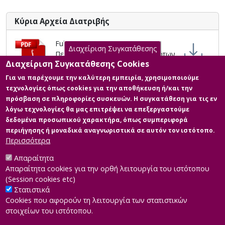
Κύρια Αρχεία Διατριβής
Full text
Διαχείριση Συγκατάθεσης
Περιγραφή: Διαχείριση Αποβλήτων
Διαχείριση Συγκατάθεσης Cookies
Λιμενικών Εγκαταστάσεων- Η
περίπτωση του Λιμένα Πειραιά -
Για να παρέχουμε την καλύτερη εμπειρία, χρησιμοποιούμε
Μαρία Δούρου.pdf (pdf)
τεχνολογίες όπως cookies για την αποθήκευση ή/και την
Μέγεθος: 3.5 MB
πρόσβαση σε πληροφορίες συσκευών. Η συγκατάθεση για τις εν
λόγω τεχνολογίες θα μας επιτρέψει να επεξεργαστούμε
δεδομένα προσωπικού χαρακτήρα, όπως συμπεριφορά
Full text
περιήγησης ή μοναδικά αναγνωριστικά σε αυτόν τον ιστότοπο.
Περιγραφή: ΜΔΕ ΔΟΥΡΟΥ .pdf
Περισσότερα
(pdf)
Μέγεθος: 3.5 MB
Απαραίτητα
Απαραίτητα cookies για την ορθή λειτουργία του ιστότοπου
(Session cookies etc)
Στατιστικά
Cookies που αφορούν τη λειτουργία των στατιστικών
στοιχείων του ιστότοπου.