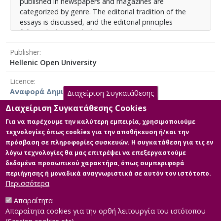
published in newspapers and magazines are
categorized by genre. The editorial tradition of the
essays is discussed, and the editorial principles
followed, along with the corrections and interventions
made in each text, are elucidated. In the second part, a
Publisher
proposed edition of the youthful essays is presented,
Hellenic Open University
featuring brief introductory notes and a glossary of
words requiring interpretation.
Licence
Αναφορά Δημιουργού 4.0 Διεθνές
Διαχείριση Συγκατάθεσης
Διαχείριση Συγκατάθεσης Cookies
Για να παρέχουμε την καλύτερη εμπειρία, χρησιμοποιούμε
τεχνολογίες όπως cookies για την αποθήκευση ή/και την
Main Files
πρόσβαση σε πληροφορίες συσκευών. Η συγκατάθεση για τις εν
λόγω τεχνολογίες θα μας επιτρέψει να επεξεργαστούμε
Full text
δεδομένα προσωπικού χαρακτήρα, όπως συμπεριφορά
Description: ΔΙΠΛΩΜΑΤΙΚΗ
περιήγησης ή μοναδικά αναγνωριστικά σε αυτόν τον ιστότοπο.
ΕΡΓΑΣΙΑ-ΜΠΑΜΠΟΥΚΗ ΑΡΓΥΡΩ
Περισσότερα
517963.pdf (pdf)
Size: 1.6 MB
Απαραίτητα
Απαραίτητα cookies για την ορθή λειτουργία του ιστότοπου