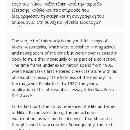
έργο του Νίκου Καζαντζάκη κατά την περίοδο
εξέτασης, καθώς και στις επιρροές που
διαμόρφωσαν τη σκέψη και τη συγγραφική του
δημιουργία. Στη συνέχεια, γίνεται ειδολογική
κατάταξη των κειμένων που δημοσιεύτηκαν σε
εφημερίδες και περιοδικά, αναφέρεται η εκδοτική
παράδοση των δοκιμίων και επεξηγούνται οι
The subject of this study is the youthful essays of
εκδοτικές αρχές που ακολουθήθηκαν, καθώς και οι
Nikos Kazantzakis, which were published in magazines
διορθώσεις και παρεμβάσεις που έγιναν σε κάθε
and newspapers of the time but were never released in
κείμενο. Στο δεύτερο μέρος παρατίθεται πρόταση
book form, either individually or as part of a collection.
έκδοσης των νεανικών δοκιμίων με σύντομα
The time frame under examination spans from 1906,
εισαγωγικά σημειώματα και γλωσσάρι των λέξεων
when Kazantzakis first entered Greek literature with his
που χρήζουν ερμηνείας.
philosophical essay "The Sickness of the Century" in
the magazine Pinakothiki, to 1927, the year of
publication of his philosophical essay titled
Salvatores
Dei. Asce
tic
.
In the first part, the study references the life and work
of Nikos Kazantzakis during the period under
examination, as well as the influences that shaped his
thought and literary creation. Subsequently, the texts