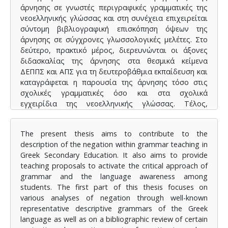
άρνησης σε γνωστές περιγραφικές γραμματικές της
νεοελληνικής γλώσσας και στη συνέχεια επιχειρείται
σύντομη βιβλιογραφική επισκόπηση όψεων της
άρνησης σε σύγχρονες γλωσσολογικές μελέτες. Στο
δεύτερο, πρακτικό μέρος, διερευνώνται οι άξονες
διδασκαλίας της άρνησης στα θεσμικά κείμενα
ΔΕΠΠΣ και ΑΠΣ για τη δευτεροβάθμια εκπαίδευση και
καταγράφεται η παρουσία της άρνησης τόσο στις
σχολικές γραμματικές όσο και στα σχολικά
εγχειρίδια της νεοελληνικής γλώσσας. Τέλος,
κατατίθενται προτάσεις για τη διδασκαλία της
άρνησης με άξονα τις περιγραφικές γραμματικές και
The present thesis aims to contribute to the
τα πορίσματα της σύγχρονης γλωσσολογικής
description of the negation within grammar teaching in
έρευνας, ώστε να ενισχυθεί ο τρόπος και να
Greek Secondary Education. It also aims to provide
εμπλουτιστούν τα μέσα διδασκαλίας που ήδη
teaching proposals to activate the critical approach of
διαθέτουν οι εκπαιδευτικοί για το αντικείμενο της
grammar and the language awareness among
Γραμματικής.
students. The first part of this thesis focuses on
various analyses of negation through well-known
representative descriptive grammars of the Greek
language as well as on a bibliographic review of certain