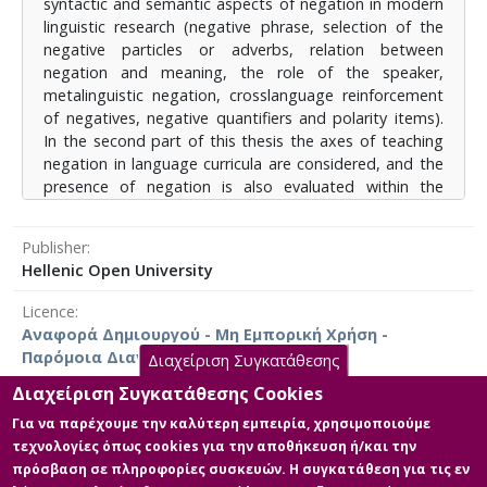
syntactic and semantic aspects of negation in modern
linguistic research (negative phrase, selection of the
negative particles or adverbs, relation between
negation and meaning, the role of the speaker,
metalinguistic negation, crosslanguage reinforcement
of negatives, negative quantifiers and polarity items).
In the second part of this thesis the axes of teaching
negation in language curricula are considered, and the
presence of negation is also evaluated within the
school grammarbooks as well as the course books of
the modern Greek language in the Secondary School.
Publisher
Finally, since there is no comprehensive framework of
Hellenic Open University
teaching negation in Greek Secondary Education,
certain proposals are provided according to the
Licence
descriptive grammars and the conclusions of the
Αναφορά Δημιουργού - Μη Εμπορική Χρήση -
respective linguistic research, in order to enrich the
Παρόμοια Διανομή 4.0 Διεθνές
Διαχείριση Συγκατάθεσης
teaching methods and strategies that Secondary
Education teachers could implement for the teaching
Διαχείριση Συγκατάθεσης Cookies
of grammar.
Για να παρέχουμε την καλύτερη εμπειρία, χρησιμοποιούμε
τεχνολογίες όπως cookies για την αποθήκευση ή/και την
Main Files
πρόσβαση σε πληροφορίες συσκευών. Η συγκατάθεση για τις εν