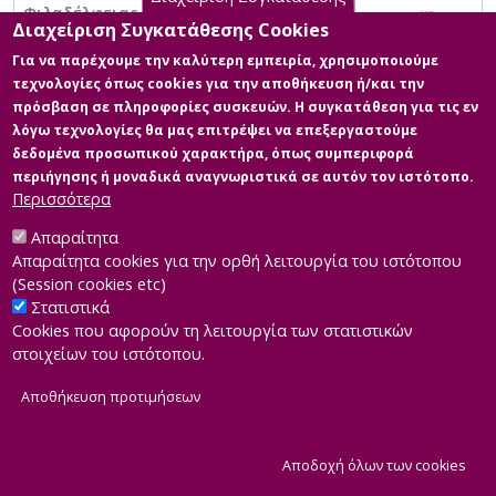
Φιλαδέλφειας και Ν. Χαλκηδόνας
Διαχείριση Συγκατάθεσης Cookies
Για να παρέχουμε την καλύτερη εμπειρία, χρησιμοποιούμε
τεχνολογίες όπως cookies για την αποθήκευση ή/και την
πρόσβαση σε πληροφορίες συσκευών. Η συγκατάθεση για τις εν
λόγω τεχνολογίες θα μας επιτρέψει να επεξεργαστούμε
δεδομένα προσωπικού χαρακτήρα, όπως συμπεριφορά
περιήγησης ή μοναδικά αναγνωριστικά σε αυτόν τον ιστότοπο.
Περισσότερα
Απαραίτητα
Απαραίτητα cookies για την ορθή λειτουργία του ιστότοπου
(Session cookies etc)
Στατιστικά
Cookies που αφορούν τη λειτουργία των στατιστικών
στοιχείων του ιστότοπου.
Αποθήκευση προτιμήσεων
|
Developed by
INTEROPTICS
Powered by
ReasonableGraph.org
|
Δήλωση Προσβασιμότητας
CMS Login
Α
Αποδοχή όλων των cookies