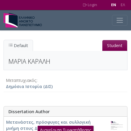
Skip to main content
Login
EN
EΛ
Default
Student
ΜΑΡΙΑ ΚΑΡΑΛΗ
Μεταπτυχιακός
Δημόσια Ιστορία (ΔΙΣ)
Dissertation Author
Μετανάστες, πρόσφυγες και συλλογική
μνήμη στους Δήμους Ν. Ιωνίας, Ν.
Διαχείριση Συγκατάθεσης