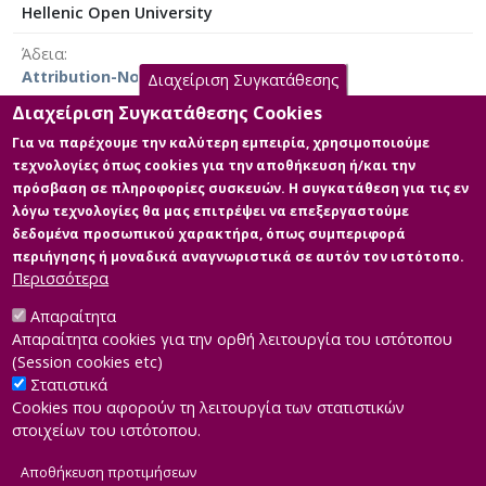
Hellenic Open University
Άδεια
Attribution-NoDerivatives 4.0 Διεθνές
Διαχείριση Συγκατάθεσης
Διαχείριση Συγκατάθεσης Cookies
Για να παρέχουμε την καλύτερη εμπειρία, χρησιμοποιούμε
τεχνολογίες όπως cookies για την αποθήκευση ή/και την
Κύρια Αρχεία Διατριβής
πρόσβαση σε πληροφορίες συσκευών. Η συγκατάθεση για τις εν
λόγω τεχνολογίες θα μας επιτρέψει να επεξεργαστούμε
Full text
δεδομένα προσωπικού χαρακτήρα, όπως συμπεριφορά
Περιγραφή:
περιήγησης ή μοναδικά αναγνωριστικά σε αυτόν τον ιστότοπο.
std511056_hormoviti_aggeliki.pdf
Περισσότερα
(pdf)
Μέγεθος: 1.4 MB
Απαραίτητα
Απαραίτητα cookies για την ορθή λειτουργία του ιστότοπου
(Session cookies etc)
Στατιστικά
Cookies που αφορούν τη λειτουργία των στατιστικών
στοιχείων του ιστότοπου.
Αποθήκευση προτιμήσεων
|
Developed by
INTEROPTICS
Powered by
ReasonableGraph.org