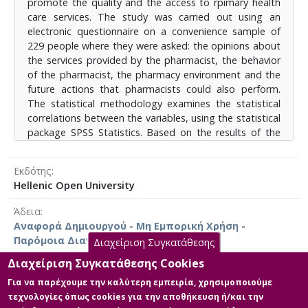
promote the quality and the access to rpimary health
επιπέδου λαμβάνουν λιγότερο συχνά επιπλέον
care services. The study was carried out using an
υπηρεσίες και συμβουλετική σε αντίθεση με τα άτομα
electronic questionnaire on a convenience sample of
υψηλότερης εισοδηματικής κατηγορίας. Θετικό
229 people where they were asked: the opinions about
πρόσημο είχαν οι υπηρεσίες του φαρμακοποιού στη
the services provided by the pharmacist, the behavior
μέτρηση πίεσης, σακχάρου, οξυγόνου, στον
of the pharmacist, the pharmacy environment and the
εμβολιασμό και στην εύρεση ελλειπτικών φαρμάκων.
future actions that pharmacists could also perform.
Στο πλαίσιο αυτό είναι σημαντικό να διερευνηθεί
The statistical methodology examines the statistical
περαιτέρω ο ρόλος του φαρμακοποιού στο σύστημα
correlations between the variables, using the statistical
υγείας στην Ελλάδα και συγκεκριμένα να
package SPSS Statistics. Based on the results of the
αναπτυχθούν περισσότερα καθήκοντα με σκοπό την
study, citizens evaluated the pharmacy, its
αποσυμφόρηση της πρωτοβάθμιας φροντίδας
environment as well as the services received, quite
υγείας.
Εκδότης
favorably, although some participants report that they
Hellenic Open University
do not often receive organized prevention information
services. The findings of the study show that women
Άδεια
tent to evaluate the role of the pharmacist and the
Αναφορά Δημιουργού - Μη Εμπορική Χρήση -
pharmacy environment more positively, as do the
Παρόμοια Διανομή 4.0 Διεθνές
Διαχείριση Συγκατάθεσης
elderly. Individuals with higker educational level are less
likely to receive additional services and counseling,
Διαχείριση Συγκατάθεσης Cookies
while the opposite stands for individuals in a higher
Για να παρέχουμε την καλύτερη εμπειρία, χρησιμοποιούμε
income backet. The pharmacists services in measuring
τεχνολογίες όπως cookies για την αποθήκευση ή/και την
Κύρια Αρχεία Διατριβής
blood pressure, sugar, oxygen, vaccination and finding