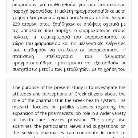
μπορούσαν να υιοθετηθούν για μια ποιοτικότερη
παροχή φροντίδας. Η μελέτη πραγματοποιήθηκε με τη
χρήση ηλεκτρονικού ερωτηματολογίου σε ένα δείγμα
229 ατόμων όπου ζητήθηκαν: οι απόψεις σχετικά με
τις υπηρεσίες που παρέχει ο φαρμακοποιός στους
πολίτες, τη συμπεριφορά του φαρμακοποιού, το
χώρο του φαρμακείου και τις μελλοντικές ενέργειες
που επιθυμούν να εκτελούν οι φαρμακοποιοί. Η
στατιστική επεξεργασία του δείγματος
πραγματοποιήθηκε προκειμένου να εξετασθούν οι
συσχετίσεις μεταξύ των μεταβλητών, με τη χρήση του
στατιστικού πακέτου SPSS Statistics. Από τα
αποτελέσματα οι πολίτες αξιολόγησαν ιδιαίτερα
The purpose of the present study is to investigate the
ευνοικά το φαρμακείο, το περιβάλλον και τις
attitudes and perceptions of Greek citizens about the
υπηρεσίες που λαμβάνουν όμως κάποιοι αναφέρουν
role of the pharmacist in the Greek health system. The
ότι δεν λαμβάνουν συχνά οργανωμένες υπηρεσίες
research focuses on publics stances regarding the
ενημέρωσης πρόληψης. Τα ευρήματα της μελέτης
expansion of the pharmacists job role in a wider variety
δείχνουν ότι οι γυναίκες τείνουν να αξιολογούν
of health care services provision. The study also
θετικότερα το ρόλο του φαρμακοποιού και το
examines the participants views and suggestions on
περιβάλλον του φαρμακείου το ίδιο και οι
the services pharmacies can contribute in order to
ηλικιωμένοι. Τα άτομα ανώτερου εκπαιδευτικού