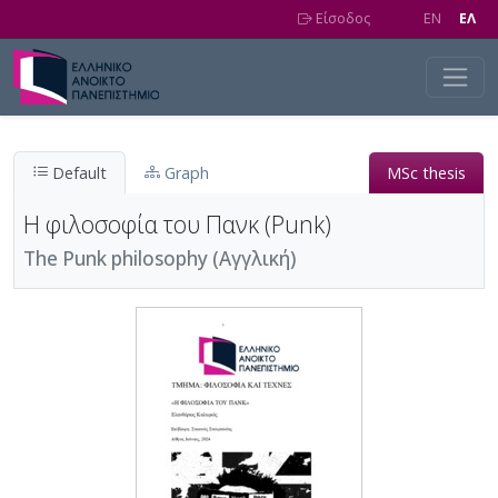
Skip to main content
Είσοδος
EN
EΛ
Default
Graph
MSc thesis
Η φιλοσοφία του Πανκ (Punk)
The Punk philosophy (Αγγλική)