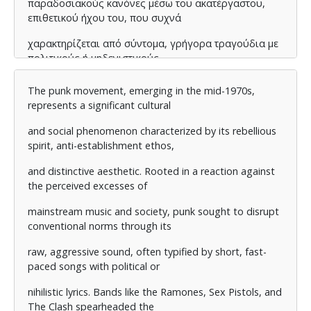
παραδοσιακούς κανόνες μέσω του ακατέργαστου,
επιθετικού ήχου του, που συχνά
χαρακτηρίζεται από σύντομα, γρήγορα τραγούδια με
πολιτικούς ή μηδενιστικούς
στίχους. Συγκροτήματα όπως οι Ramones, οι Sex
The punk movement, emerging in the mid-1970s,
Pistols και οι The Clash ηγήθηκαν
represents a significant cultural
του κινήματος, δημιουργώντας μουσική, που ήταν όχι
and social phenomenon characterized by its rebellious
μόνο μορφή ψυχαγωγίας αλλά
spirit, anti-establishment ethos,
και όχημα κοινωνικού σχολιασμού και αντίστασης.
and distinctive aesthetic. Rooted in a reaction against
the perceived excesses of
Κεντρικό στοιχείο της ιδεολογίας του Πανκ, είναι το
Do-It-Yourself (DIY) ήθος, το
mainstream music and society, punk sought to disrupt
conventional norms through its
οποίο ενθαρρύνει τα άτομα να παράγουν και να
διανέμουν τη δική τους μουσική,
raw, aggressive sound, often typified by short, fast-
paced songs with political or
μόδα και τέχνη ανεξάρτητα από τα παραδοσιακά
εμπορικά συστήματα. Αυτή η
nihilistic lyrics. Bands like the Ramones, Sex Pistols, and
The Clash spearheaded the
προσέγγιση ήταν τόσο μια πρακτική απάντηση στον