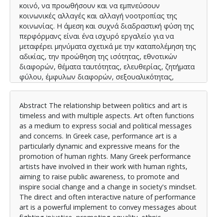
κοινό, να προωθήσουν και να εμπνεύσουν
κοινωνικές αλλαγές και αλλαγή νοοτροπίας της
κοινωνίας. Η άμεση και συχνά διαδραστική φύση της
περφόρμανς είναι ένα ισχυρό εργαλείο για να
μεταφέρει μηνύματα σχετικά με την καταπολέμηση της
αδικίας, την προώθηση της ισότητας, εθνοτικών
διαφορών, θέματα ταυτότητας, ελευθερίας, ζητήματα
φύλου, έμφυλων διαφορών, σεξουαλικότητας,
καταπίεσης και βίας κατά των γυναικών,
δικαιοσύνης, κρατικής καταστολής και ανθρωπίνων
Abstract The relationship between politics and art is
δικαιωμάτων γενικότερα. Οι περφόρμανς ανοίγουν
timeless and with multiple aspects. Art often functions
το διάλογο γύρω από τέτοια κρίσιμα θέματα,
as a medium to express social and political messages
συμβάλλοντας στην πρόοδο και την κατανόηση στην
and concerns. In Greek case, performance art is a
κοινωνία. Στόχος, λοιπόν, της παρούσας
particularly dynamic and expressive means for the
διπλωματικής εργασίας είναι η προσέγγιση της
promotion of human rights. Many Greek performance
σχέσης μεταξύ ανθρωπίνων δικαιωμάτων και της
artists have involved in their work with human rights,
τέχνης της περφόρμανς. Πιο συγκεκριμένα, μελετάται
aiming to raise public awareness, to promote and
η έκφραση της διεκδίκησης των ανθρωπίνων
inspire social change and a change in society's mindset.
δικαιωμάτων στα έργα Ελλήνων καλλιτεχνών και πώς
The direct and often interactive nature of performance
τα έργα τους εμπεριέχουν και εκφράζουν τις
art is a powerful implement to convey messages about
θεμελιώδεις αξίες τους. Η αποτύπωση του ιστορικού