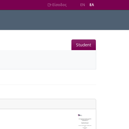
Είσοδος
EN
EΛ
Student