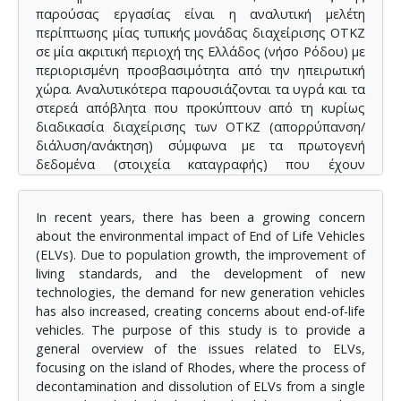
παρούσας εργασίας είναι η αναλυτική μελέτη
περίπτωσης μίας τυπικής μονάδας διαχείρισης ΟΤΚΖ
σε μία ακριτική περιοχή της Ελλάδος (νήσο Ρόδου) με
περιορισμένη προσβασιμότητα από την ηπειρωτική
χώρα. Αναλυτικότερα παρουσιάζονται τα υγρά και τα
στερεά απόβλητα που προκύπτουν από τη κυρίως
διαδικασία διαχείρισης των ΟΤΚΖ (απορρύπανση/
διάλυση/ανάκτηση) σύμφωνα με τα πρωτογενή
δεδομένα (στοιχεία καταγραφής) που έχουν
υποβληθεί από την υπό μελέτη μονάδα στο
μηχανογραφικό σύστημα της ΕΔΟΕ για τα έτη 2021,
In recent years, there has been a growing concern
2022 και 2023 και σε τριμηνιαία βάση.
about the environmental impact of End of Life Vehicles
Στο πρώτο κεφάλαιο παρουσιάζεται γενικά η
(ELVs). Due to population growth, the improvement of
διαδικασία ανακύκλωσης των οχημάτων που
living standards, and the development of new
ολοκλήρωσαν τον κύκλο ζωής τους και
technologies, the demand for new generation vehicles
χαρακτηρίζονται ως ΟΤΚΖ καθώς και η υφιστάμενη
has also increased, creating concerns about end-of-life
κατάσταση που επικρατεί στον τομέα αυτό, στην ΕΕ
vehicles. The purpose of this study is to provide a
και στην Ελλάδα. Επιπρόσθετα, αναλύεται η σχετική
general overview of the issues related to ELVs,
νομοθεσία που διέπει την συνολική διαχείριση των
focusing on the island of Rhodes, where the process of
ΟΤΚΖ ενώ επίσης γίνεται αναφορά στον Ελληνικό
decontamination and dissolution of ELVs from a single