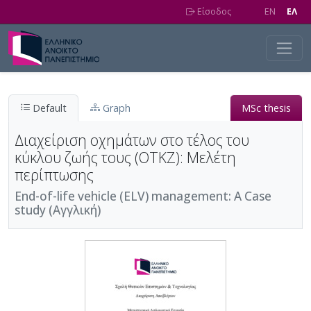
Skip to main content
Είσοδος
EN
EΛ
Default
Graph
MSc thesis
Διαχείριση οχημάτων στο τέλος του
κύκλου ζωής τους (ΟΤΚΖ): Μελέτη
περίπτωσης
End-of-life vehicle (ELV) management: A Case
study (Αγγλική)