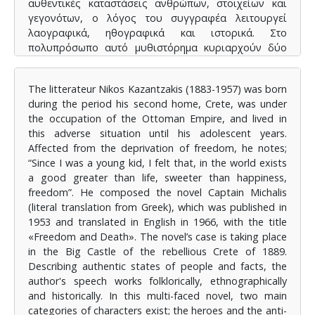
αυθεντικές καταστάσεις ανθρώπων, στοιχείων και
γεγονότων, ο λόγος του συγγραφέα λειτουργεί
λαογραφικά, ηθογραφικά και ιστορικά. Στο
πολυπρόσωπο αυτό μυθιστόρημα κυριαρχούν δύο
βασικές κατηγορίες χαρακτήρων: οι ήρωες και οι
αντιήρωες, οι οποίοι ενίοτε μεταπηδούν από τη μία
The litterateur Nikos Kazantzakis (1883-1957) was born
κατηγορία στην άλλη, διασαλεύοντας τα μεταξύ τους
during the period his second home, Crete, was under
όρια. Η κλίμακα των ορίων των ανθρώπινων
the occupation of the Ottoman Empire, and lived in
δυνατοτήτων ξεκινά από τον ταπεινό και αδύναμο
this adverse situation until his adolescent years.
χαρακτήρα και καταλήγει στον υπεράνθρωπο. Ο
Affected from the deprivation of freedom, he notes;
τελευταίος είναι ο εμβληματικός ήρωας, ο
“Since I was a young kid, I felt that, in the world exists
ασυμβίβαστος Καπετάν Μιχάλης, ο οποίος
a good greater than life, sweeter than happiness,
εκπροσωπεί το διαχρονικό αίτημα της ελευθερίας.
freedom”. He composed the novel Captain Michalis
Ενταγμένο στην κατηγορία της φιλοσοφικής
(literal translation from Greek), which was published in
πεζογραφίας, το έργο δίνει υπόσταση στον
1953 and translated in English in 1966, with the title
επαναστατημένο άνθρωπο που αγωνίζεται για την
«Freedom and Death». The novel’s case is taking place
κοινωνική, πνευματική, σωματική, εν ολίγοις, την
in the Big Castle of the rebellious Crete of 1889.
πολυσχιδή ελευθερία του. Έτσι, τοποθετεί την
Describing authentic states of people and facts, the
ελευθερία κεντρικό άξονα του φιλοσοφικού
author's speech works folklorically, ethnographically
στοχασμού του και στο υψηλότερο βάθρο του
and historically. In this multi-faced novel, two main
αξιακού κώδικα, ταυτίζοντάς την με τον ίδιο τον
categories of characters exist; the heroes and the anti-
άνθρωπο. Συμφωνώντας με τον Γάλλο υπαρξιστή