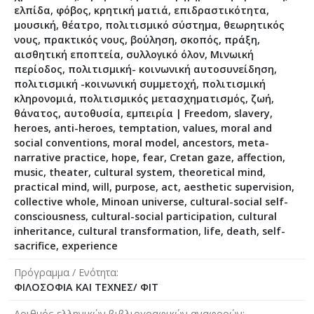
ελπίδα, φόβος, κρητική ματιά, επιδραστικότητα,
μουσική, θέατρο, πολιτισμικό σύστημα, θεωρητικός
νους, πρακτικός νους, βούληση, σκοπός, πράξη,
αισθητική εποπτεία, συλλογικό όλον, Μινωική
περίοδος, πολιτισμική- κοινωνική αυτοσυνείδηση,
πολιτισμική -κοινωνική συμμετοχή, πολιτισμική
κληρονομιά, πολιτισμικός μετασχηματισμός, ζωή,
θάνατος, αυτοθυσία, εμπειρία | Freedom, slavery,
heroes, anti-heroes, temptation, values, moral and
social conventions, moral model, ancestors, meta-
narrative practice, hope, fear, Cretan gaze, affection,
music, theater, cultural system, theoretical mind,
practical mind, will, purpose, act, aesthetic supervision,
collective whole, Minoan universe, cultural-social self-
consciousness, cultural-social participation, cultural
inheritance, cultural transformation, life, death, self-
sacrifice, experience
Πρόγραμμα / Ενότητα
ΦΙΛΟΣΟΦΙΑ ΚΑΙ ΤΕΧΝΕΣ/ ΦΙΤ
Αριθμός ελληνικών βιβλιογραφικών αναφορών