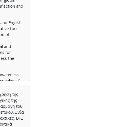
of global
eflection and
 and English
ative tool
ion of
cal and
ls for
sess the
-awareness
speakerist’
organization,
rld Englishes
χρήση της
γικής της
σαρμογή του
EFL classes
 επικοινωνία
on tools -
ακτικές. Ενώ
tionnaire and
ακτικά
search goal