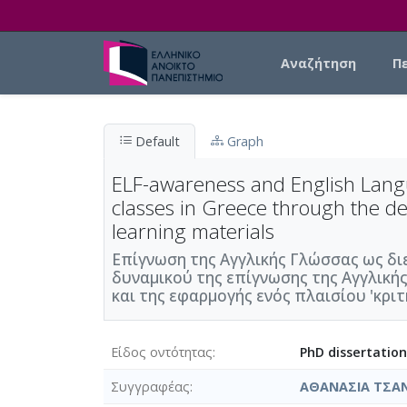
Skip to main content
Main navigation
Αναζήτηση
Π
Default
Graph
ELF-awareness and English Langu
classes in Greece through the de
learning materials
Επίγνωση της Αγγλικής Γλώσσας ως δι
δυναμικού της επίγνωσης της Αγγλική
και της εφαρμογής ενός πλαισίου 'κριτ
Είδος οντότητας
PhD dissertation
Συγγραφέας
ΑΘΑΝΑΣΙΑ ΤΣΑ