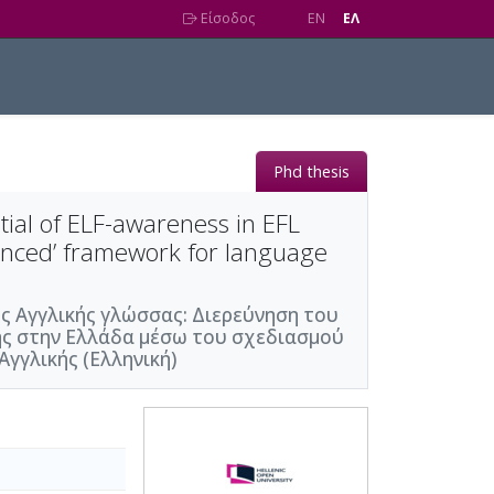
Είσοδος
EN
EΛ
Phd thesis
ial of ELF-awareness in EFL
renced’ framework for language
ς Αγγλικής γλώσσας: Διερεύνηση του
κής στην Ελλάδα μέσω του σχεδιασμού
Αγγλικής (Ελληνική)