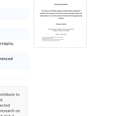
κταρία,
erenced
ontribute to
nd
fected
 research on