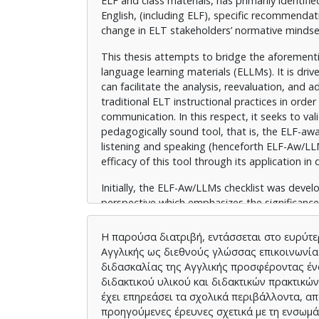
ELF and class materials, has primarily identifi
English, (including ELF), specific recommendat
change in ELT stakeholders’ normative mindset
This thesis attempts to bridge the aforementi
language learning materials (ELLMs). It is dri
can facilitate the analysis, reevaluation, and 
traditional ELT instructional practices in order
communication. In this respect, it seeks to val
pedagogically sound tool, that is, the ELF-awar
listening and speaking (henceforth ELF-Aw/LLMs
efficacy of this tool through its application in
Initially, the ELF-Aw/LLMs checklist was deve
perspective which emphasizes the significance 
convictions in order to address current multicul
as advocated by ELLMs scholars, and integrate
Η παρούσα διατριβή, εντάσσεται στο ευρύτε
(WEs), intercultural communication, and Trans
Αγγλικής ως διεθνούς γλώσσας επικοινωνίας 
διδασκαλίας της Αγγλικής προσφέροντας έν
To check the efficacy and potentiality of th
διδακτικού υλικού και διδακτικών πρακτικών
with six practitioners and their learners from 
έχει επηρεάσει τα σχολικά περιβάλλοντα, απ
namely practitioners’ semi- structured intervi
προηγούμενες έρευνες σχετικά με τη ενσωμά
reflective responses following the implementa