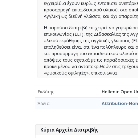
εγχειρίδια έχουν κυρίως εντοπίσει ανεπάρκε
and check the potentiality of the ELF-Aw/LLMs
προσαρμογή εκπαιδευτικού υλικού, στο οποί
the potentiality of the checklist. Specifically,
Αγγλική ως διεθνή γλώσσα, και όχι απαραίτη
guide the design of ELF-aware lessons and activ
activities promoting learner engagement in au
Η παρούσα διατριβή επιχειρεί να γεφυρώσει
mentioning that, as revealed, through practiti
επικοινωνίας (ELF), της Διδασκαλίας της Αγ
diversifying teaching materials and practices,
υλικού εκμάθησης της αγγλικής γλώσσας (EL
επαληθεύσει είναι ότι ‘ένα πολύπλευρο και
Overall, the present thesis contributes to EL
και προσαρμογή του εκπαιδευτικού υλικού 
practitioners with a valuable tool to enhance 
απόψεις τους σχετικά με τις παραδοσιακές ε
awareness and ELT pedagogy are also provided
προκειμένου να ανταποκριθούν στις τρέχου
«φυσικούς ομιλητές», επικοινωνία.
H επαλήθευση της ερευνητικής υπόθεσης γίν
και παιδαγωγικά αξιόπιστο εργαλείο, δηλαδή
Εκδότης
Hellenic Open Un
εκμάθησης Αγγλικής γλώσσας σχετικό με την α
Άδεια
Attribution-No
speaking). Δεύτερον, επιχειρείται η αξιολό
διαφορετικά σχολικά περιβάλλοντα στην Ελ
Η νέο-εισαχθείσα λίστα ελέγχου για ELF-Aw
καθοδηγείται από την επίγνωση της χρήσης 
Κύρια Αρχεία Διατριβής
υπογραμμίζει τη σημασία που έχει για τους 