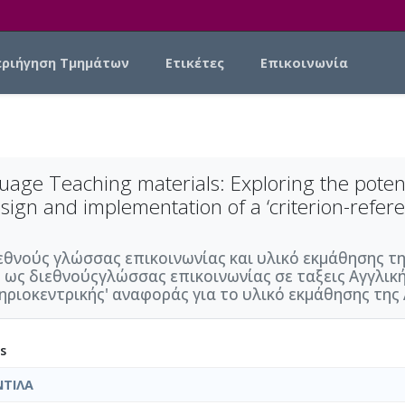
εριήγηση Τμημάτων
Ετικέτες
Επικοινωνία
age Teaching materials: Exploring the potent
sign and implementation of a ‘criterion-refe
εθνούς γλώσσας επικοινωνίας και υλικό εκμάθησης τη
ς ως διεθνούςγλώσσας επικοινωνίας σε ταξεις Αγγλι
ηριοκεντρικής' αναφοράς για το υλικό εκμάθησης της 
s
ΝΤΙΛΑ