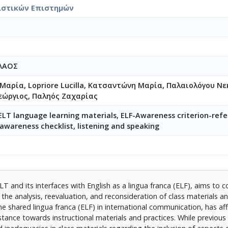
στικών Επιστημών
ΛΑΟΣ
Μαρία, Lopriore Lucilla, Κατσαντώνη Μαρία, Παλαιολόγου Νε
εώργιος, Παληός Ζαχαρίας
ELT language learning materials, ELF-Awareness criterion-ref
awareness checklist, listening and speaking
ELT and its interfaces with English as a lingua franca (ELF), aims to c
the analysis, reevaluation, and reconsideration of class materials a
the shared lingua franca (ELF) in international communication, has af
tance towards instructional materials and practices. While previous