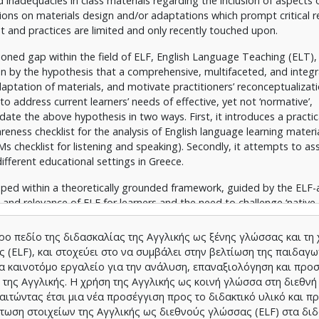
ed inadequacies in class materials regarding the inclusion of aspects 
ions on materials design and/or adaptations which prompt critical r
 and practices are limited and only recently touched upon.
oned gap within the field of ELF, English Language Teaching (ELT),
ven by the hypothesis that a comprehensive, multifaceted, and integr
adaptation of materials, and motivate practitioners’ reconceptualizat
 to address current learners’ needs of effective, yet not ‘normative’,
idate the above hypothesis in two ways. First, it introduces a practi
eness checklist for the analysis of English language learning materia
 checklist for listening and speaking). Secondly, it attempts to as
 different educational settings in Greece.
loped within a theoretically grounded framework, guided by the ELF
and relevance of ELF for learners and the need to challenge ‘native-
tural and multilingual learners ‘needs. It also follows a hierarchical 
s insights from ELF, English as an International Language (EIL), Wo
ρο πεδίο της διδασκαλίας της Aγγλικής ως ξένης γλώσσας και τη 
formative Learning.
(ELF), και στοχεύει στο να συμβάλει στην βελτίωση της παιδαγω
α καινοτόμο εργαλείο για την ανάλυση, επαναξιολόγηση και προ
e ELF-Aw/LLMs checklist, a mixed-method approach was employed in 
 της Αγγλικής. H χρήση της Αγγλικής ως κοινή γλώσσα στη διεθνή
different geographical and teaching contexts in Greece. Data collecti
αιτώντας έτσι μια νέα προσέγγιση προς το διδακτικό υλικό και πρ
ews, practitioner-designed ELF-aware lesson plans, and learner ques
τωση στοιχείων της Αγγλικής ως διεθνούς γλώσσας (ELF) στα διδ
tion of the ELF-aware lessons - were used to better address the re