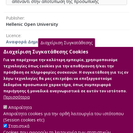
απέναντι στην αποτύπωση της προσωπικής
πρόσληψης των έργων. Στη συνέχεια, θα οδηγηθούμε
σε πρακτικές της διδασκαλίας της δημιουργικής
Publisher
γραφής, στις οποίες η εικόνα χρησιμοποιείται ως
Hellenic Open University
ερέθισμα για την ενεργοποίηση της έμπνευσης και
μέσω αυτής ξεκινάει ο πειραματισμός με τη γραφή.
Licence
Το δεύτερο μέρος της εργασίας αφορά το
Αναφορά Δημιουργού 4.0 Διεθνές
Διαχείριση Συγκατάθεσης
δημιουργικί σκέλος της, στο οποίο μια σειρά απο
πίνακες και γλυπτά της εποχής που μελετήσαμε
Διαχείριση Συγκατάθεσης Cookies
γίνεται το έναυσμα για τη δική μου δημιουργική
Για να παρέχουμε την καλύτερη εμπειρία, χρησιμοποιούμε
συγγραφή.
τεχνολογίες όπως cookies για την αποθήκευση ή/και την
Main Files
πρόσβαση σε πληροφορίες συσκευών. Η συγκατάθεση για τις εν
λόγω τεχνολογίες θα μας επιτρέψει να επεξεργαστούμε
515782_Μαγδαληνή_Παπαλιώζη
δεδομένα προσωπικού χαρακτήρα, όπως συμπεριφορά
Description:
περιήγησης ή μοναδικά αναγνωριστικά σε αυτόν τον ιστότοπο.
515782_Παπαλιώζη_Μαγδαληνή.pdf
Περισσότερα
(pdf)
Size: 3.1 MB
Απαραίτητα
Απαραίτητα cookies για την ορθή λειτουργία του ιστότοπου
(Session cookies etc)
Στατιστικά
Cookies που αφορούν τη λειτουργία των στατιστικών