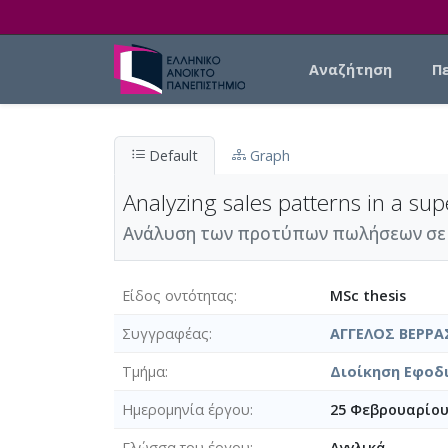
Skip to main content
Main navigation
Αναζήτηση
Π
Default
Graph
Analyzing sales patterns in a s
Ανάλυση των προτύπων πωλήσεων σε μι
Είδος οντότητας
MSc thesis
Συγγραφέας
ΑΓΓΕΛΟΣ ΒΕΡΡΑ
Τμήμα
Διοίκηση Εφοδι
Ημερομηνία έργου
25 Φεβρουαρίου
Γλώσσα του έργου
Αγγλικά