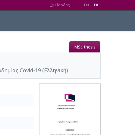
Είσοδος
EN
EΛ
MSc thesis
ημίας Covid-19 (Ελληνική)