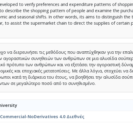
eveloped to verify preferences and expenditure patterns of shoppin
is to describe the shopping pattern of people and examine the purc
ic and seasonal shifts. In other words, its aims to distinguish the 
 to assist the supermarket chain to direct the supplies of certain 
όχο να διερευνήσει τις μεθόδους που αναπτύχθηκαν για την επα
ν αγοραστικών συνηθειών των ανθρώπων σε μια αλυσίδα σούπερ
ικό πρότυπο των ανθρώπων και να εξετάσει την αγοραστική δύναμ
ομικές και εποχιακές μετατοπίσεις. Με άλλα λόγια, στοχεύει να δ
ποι κατά τη διάρκεια του έτους, να βοηθήσει την αλυσίδα σούπ
όντων σε μεγαλύτερο ποσό από το συνηθισμένο.
iversity
nCommercial-NoDerivatives 4.0 Διεθνές