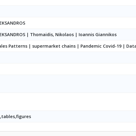
LEKSANDROS
LEKSANDROS
|
Thomaidis, Nikolaos
|
Ioannis Giannikos
ales Patterns | supermarket chains | Pandemic Covid-19 | Data
tables,figures