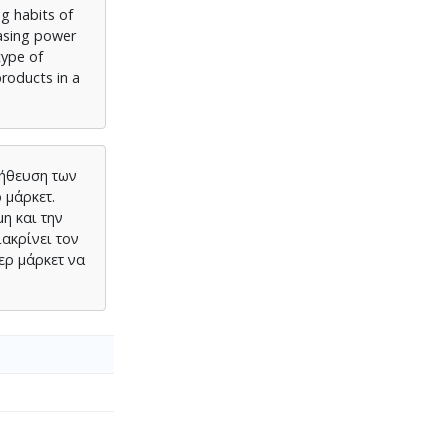
g habits of
hasing power
type of
products in a
λήθευση των
 μάρκετ.
η και την
ιακρίνει τον
ερ μάρκετ να