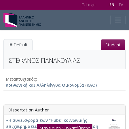
Skip to main content
Login
EN
EΛ
Default
Student
ΣΤΕΦΑΝΟΣ ΠΑΝΑΚΟΥΛΙΑΣ
Μεταπτυχιακός
Κοινωνική και Αλληλέγγυα Οικονομία (ΚΑΟ)
Dissertation Author
«Η συνεισφορά των “Hubs” κοινωνικής
επιχειρηματικότητας στην ΚΑΛΟ: Πρόταση
Διαχείριση Συγκατάθεσης