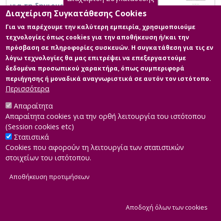
για τη δημιουργία ενός hub κοινωνικής
Διαχείριση Συγκατάθεσης Cookies
επιχειρηματικότητας για την Περιφερειακή
Ενότητα Άρτας»
Για να παρέχουμε την καλύτερη εμπειρία, χρησιμοποιούμε
τεχνολογίες όπως cookies για την αποθήκευση ή/και την
πρόσβαση σε πληροφορίες συσκευών. Η συγκατάθεση για τις εν
λόγω τεχνολογίες θα μας επιτρέψει να επεξεργαστούμε
δεδομένα προσωπικού χαρακτήρα, όπως συμπεριφορά
περιήγησης ή μοναδικά αναγνωριστικά σε αυτόν τον ιστότοπο.
Περισσότερα
Απαραίτητα
Απαραίτητα cookies για την ορθή λειτουργία του ιστότοπου
(Session cookies etc)
Στατιστικά
Cookies που αφορούν τη λειτουργία των στατιστικών
στοιχείων του ιστότοπου.
Αποθήκευση προτιμήσεων
|
Developed by
INTEROPTICS
Powered by
ReasonableGraph.org
|
Δήλωση Προσβασιμότητας
CMS Login
Α
Αποδοχή όλων των cookies