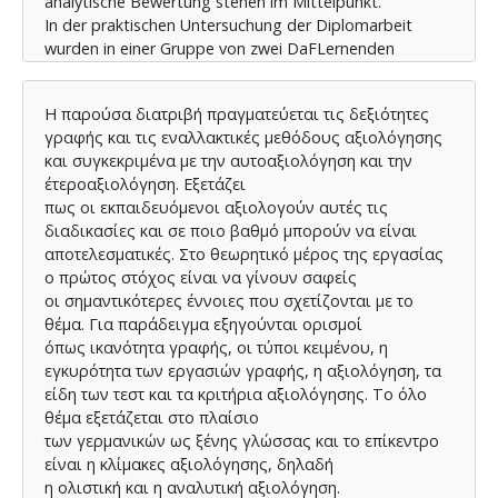
analytische Bewertung stehen im Mittelpunkt.
In der praktischen Untersuchung der Diplomarbeit
wurden in einer Gruppe von zwei DaFLernenden
schriftliche Arbeiten produziert, die nachher durch
Selbstevaluation und
H παρούσα διατριβή πραγματεύεται τις δεξιότητες
Partnerevaluation korrigiert und bewertet wurden. Es
γραφής και τις εναλλακτικές μεθόδους αξιολόγησης
wurde festgestellt, dass die Lernenden
και συγκεκριμένα με την αυτοαξιολόγηση και την
diese Methoden nützlich, hilfreich, effektiv und auch
έτεροαξιολόγηση. Εξετάζει
unterhaltsam gefunden haben. Obwohl
πως οι εκπαιδευόμενοι αξιολογούν αυτές τις
sie am Anfang zurückhaltend waren und den ganzen
διαδικασίες και σε ποιο βαθμό μπορούν να είναι
Prozess der alternativen
αποτελεσματικές. Στο θεωρητικό μέρος της εργασίας
Evaluationsmethoden nicht so gerne ausprobieren
ο πρώτος στόχος είναι να γίνουν σαφείς
wollten, waren sie am Ende total
οι σημαντικότερες έννοιες που σχετίζονται με το
begeistert und fanden es erfolgreich. Wir dürfen nicht
θέμα. Για παράδειγμα εξηγούνται ορισμοί
vergessen, dass es Zeit kostet, aber es
όπως ικανότητα γραφής, οι τύποι κειμένου, η
lohnt sich, denn die Selbst- und Partnerbewertung hilft
εγκυρότητα των εργασιών γραφής, η αξιολόγηση, τα
den Fremdsprachenlernenden,
είδη των τεστ και τα κριτήρια αξιολόγησης. Το όλο
bewusst aus ihren Fehlern zu lernen. Diese alternativen
θέμα εξετάζεται στο πλαίσιο
Bewertungsmethoden sollten in den
των γερμανικών ως ξένης γλώσσας και το επίκεντρο
Unterricht integriert werden: Im Unterricht mit jungen
είναι η κλίμακες αξιολόγησης, δηλαδή
Lernenden sind sie zu empfehlen, da
η ολιστική και η αναλυτική αξιολόγηση.
sie spielerisch als Hilfsmittel eingesetzt werden können.