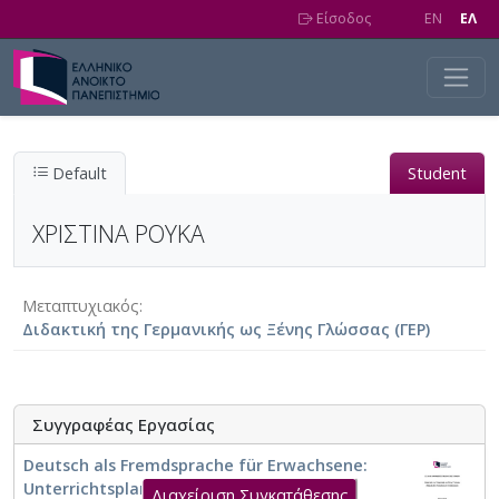
Skip to main content
Είσοδος
EN
EΛ
Default
Student
ΧΡΙΣΤΙΝΑ ΡΟΥΚΑ
Μεταπτυχιακός
Διδακτική της Γερμανικής ως Ξένης Γλώσσας (ΓΕΡ)
Συγγραφέας Εργασίας
Deutsch als Fremdsprache für Erwachsene:
Unterrichtsplanung und Evaluation von
Διαχείριση Συγκατάθεσης