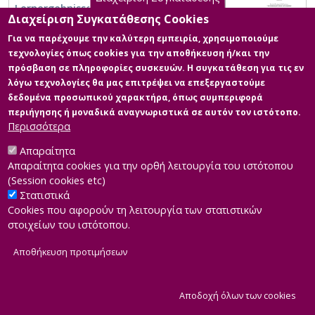
Lernergebnissen
Διαχείριση Συγκατάθεσης Cookies
Για να παρέχουμε την καλύτερη εμπειρία, χρησιμοποιούμε
τεχνολογίες όπως cookies για την αποθήκευση ή/και την
πρόσβαση σε πληροφορίες συσκευών. Η συγκατάθεση για τις εν
λόγω τεχνολογίες θα μας επιτρέψει να επεξεργαστούμε
δεδομένα προσωπικού χαρακτήρα, όπως συμπεριφορά
περιήγησης ή μοναδικά αναγνωριστικά σε αυτόν τον ιστότοπο.
Περισσότερα
Απαραίτητα
Απαραίτητα cookies για την ορθή λειτουργία του ιστότοπου
(Session cookies etc)
Στατιστικά
Cookies που αφορούν τη λειτουργία των στατιστικών
στοιχείων του ιστότοπου.
Αποθήκευση προτιμήσεων
|
Developed by
INTEROPTICS
Powered by
ReasonableGraph.org
|
Δήλωση Προσβασιμότητας
CMS Login
Α
Αποδοχή όλων των cookies