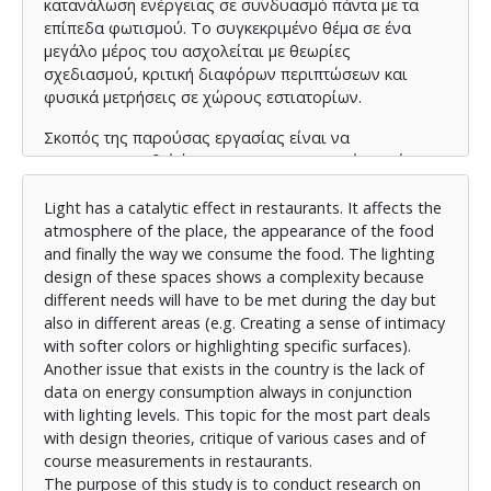
κατανάλωση ενέργειας σε συνδυασμό πάντα με τα
επίπεδα φωτισμού. Το συγκεκριμένο θέμα σε ένα
μεγάλο μέρος του ασχολείται με θεωρίες
σχεδιασμού, κριτική διαφόρων περιπτώσεων και
φυσικά μετρήσεις σε χώρους εστιατορίων.
Σκοπός της παρούσας εργασίας είναι να
πραγματοποιηθεί έρευνα για τον φωτισμό σε χώρους
εστιατορίων, αλλά και να μελετηθεί η επίδραση
διαφορετικών συνθηκών φωτισμού στην ψυχολογία
Light has a catalytic effect in restaurants. It affects the
και τη διάθεση του καταναλωτή.
atmosphere of the place, the appearance of the food
and finally the way we consume the food. The lighting
Εισαγωγικά αναλύεται το φως και η επιστήμη της
design of these spaces shows a complexity because
φωτομετρίας. Στην συνέχεια παρουσιάζονται τα
different needs will have to be met during the day but
αποτελέσματα των μετρήσεων σε εστιατόρια στην
also in different areas (e.g. Creating a sense of intimacy
Μύκονο τόσο ως προς τον γενικό φωτισμό όσο και
with softer colors or highlighting specific surfaces).
ως προς τον ειδικότερο φωτισμό στα τραπέζια
Another issue that exists in the country is the lack of
φαγητού, μπαρ, κουζίνες εστιατορίων κλπ. σε σχέση
data on energy consumption always in conjunction
με την κατανάλωση ενέργειας. Εξετάζονται τα
with lighting levels. This topic for the most part deals
προβλήματα που προκύπτουν από τον υπάρχοντα
with design theories, critique of various cases and of
φωτισμό, την αισθητική του χώρου, την θερμοκρασία
course measurements in restaurants.
χρώματος ανάλογα με τα είδη των φαγητών, τον
The purpose of this study is to conduct research on