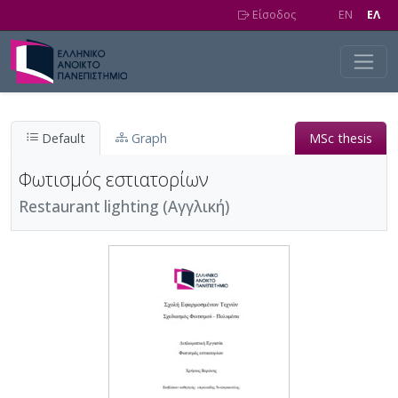
Skip to main content
Είσοδος
EN
EΛ
Default
Graph
MSc thesis
Φωτισμός εστιατορίων
Restaurant lighting (Αγγλική)