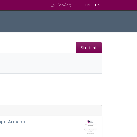
Είσοδος
EN
EΛ
Student
ρμα Arduino