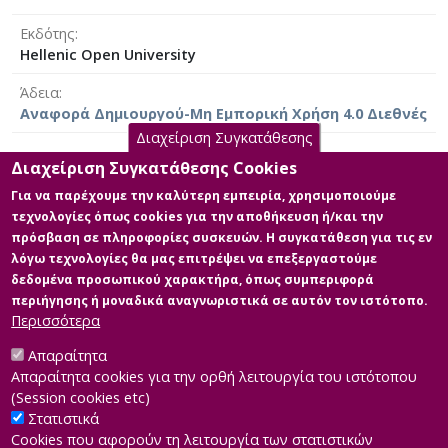
Στη συνέχεια της εργασίας, και αφού ολοκληρώσαμε
τη θεωρητική προσέγγιση της εργασίας,
Εκδότης
μεταπηδήσαμε στο ερευνητικό πλαίσιο, εκεί που
Hellenic Open University
εστιάσαμε σε παραδείγματα εφαρμογής της
Άδεια
Προγνωστικής Δημοσιογραφίας αλλά και στις
Αναφορά Δημιουργού-Μη Εμπορική Χρήση 4.0 Διεθνές
ανάγκες εκπαίδευσης που απαιτούνται για τον
συγκεκριμένο κλάδο, όπου έγινε ειδική αναφορά στις
Διαχείριση Συγκατάθεσης
πανεπιστημιακές σχολές Μέσων Μαζικής
Διαχείριση Συγκατάθεσης Cookies
Ενημέρωσης που υπάρχουν στην Ελλάδα και πώς
Για να παρέχουμε την καλύτερη εμπειρία, χρησιμοποιούμε
Κύρια Αρχεία Διατριβής
αυτές μέσω των μαθημάτων τους, μπορούν να
τεχνολογίες όπως cookies για την αποθήκευση ή/και την
εξάγουν τους νέους «εν δυνάμει» δημοσιογράφους
πρόσβαση σε πληροφορίες συσκευών. Η συγκατάθεση για τις εν
της χώρας.
Προγνωστική Δημοσιογραφία:
λόγω τεχνολογίες θα μας επιτρέψει να επεξεργαστούμε
Τρέχουσα κατάσταση και ανάγκες
δεδομένα προσωπικού χαρακτήρα, όπως συμπεριφορά
εκπαίδευσης
περιήγησης ή μοναδικά αναγνωριστικά σε αυτόν τον ιστότοπο.
Περιγραφή: ΔΙΠΛΩΜΑΤΙΚΗ
Περισσότερα
ΕΡΓΑΣΙΑ (2).pdf (pdf)
Μέγεθος: 1.8 MB
Απαραίτητα
Απαραίτητα cookies για την ορθή λειτουργία του ιστότοπου
(Session cookies etc)
Στατιστικά
Cookies που αφορούν τη λειτουργία των στατιστικών