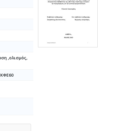
ση ,ολισμός,
/ΚΦΕ60