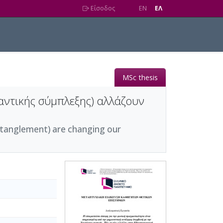
Είσοδος
EN
EΛ
MSc thesis
βαντικής σύμπλεξης) αλλάζουν
tanglement) are changing our