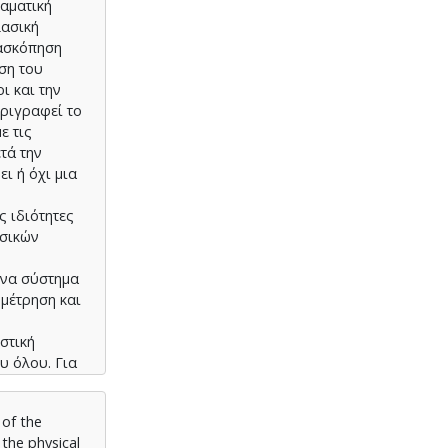
ραματική
λασική
νασκόπηση
ση του
ι και την
εριγραφεί το
ε τις
τά την
ι ή όχι μια
ς ιδιότητες
υσικών
ένα σύστημα
 μέτρηση και
στική
υ όλου. Για
 of the
the physical