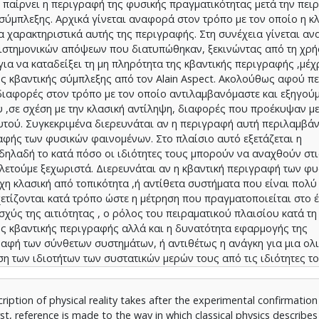
 παίρνει η περιγραφή της φυσικής πραγματικότητας μετά την πει
σύμπλεξης. Αρχικά γίνεται αναφορά στον τρόπο με τον οποίο η κ
α χαρακτηριστικά αυτής της περιγραφής. Στη συνέχεια γίνεται α
ιστημονικών απόψεων που διατυπώθηκαν, ξεκινώντας από τη χρή
ια να καταδείξει τη μη πληρότητα της κβαντικής περιγραφής ,μέχρ
ς κβαντικής σύμπλεξης από τον Alain Aspect. Ακολούθως αφού π
διαφορές στον τρόπο με τον οποίο αντιλαμβανόμαστε και εξηγούμ
υ ,σε σχέση με την κλασική αντίληψη, διαφορές που προέκυψαν με
τού. Συγκεκριμένα διερευνάται αν η περιγραφή αυτή περιλαμβάνε
αφής των φυσικών φαινομένων. Στο πλαίσιο αυτό εξετάζεται η
ηλαδή το κατά πόσο οι ιδιότητες τους μπορούν να αναχθούν στι
λετούμε ξεχωριστά. Διερευνάται αν η κβαντική περιγραφή των φ
χη κλασική από τοπικότητα ,ή αντίθετα συστήματα που είναι πολύ
τίζονται κατά τρόπο ώστε η μέτρηση που πραγματοποιείται στο 
ισχύς της αιτιότητας , ο ρόλος του πειραματικού πλαισίου κατά τη
ς κβαντικής περιγραφής αλλά και η δυνατότητα εφαρμογής της
ραφή των σύνθετων συστημάτων, ή αντιθέτως η ανάγκη για μια ολι
η των ιδιοτήτων των συστατικών μερών τους από τις ιδιότητες το
μονικές απόψεις και θεωρίες που έχουν διατυπωθεί σχετικά.
ription of physical reality takes after the experimental confirmation
 reference is made to the way in which classical physics describes 