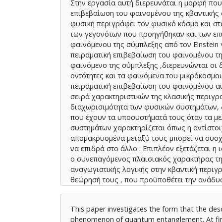
Στην εργασία αυτή διερευνάται η μορφή που
επιβεβαίωση του φαινομένου της κβαντικής 
φυσική περιγράφει τον φυσικό κόσμο και στ
των γεγονότων που προηγήθηκαν και των επ
φαινόμενου της σύμπλεξης από τον Einstein γ
πειραματική επιβεβαίωση του φαινομένου τη
φαινόμενο της σύμπλεξης ,διερευνώνται οι 
οντότητες και τα φαινόμενα του μικρόκοσμο
πειραματική επιβεβαίωση του φαινομένου αυ
σειρά χαρακτηριστικών της κλασικής περιγρ
διαχωρισιμότητα των φυσικών συστημάτων, δ
που έχουν τα υποσυστήματά τους όταν τα με
συστημάτων χαρακτηρίζεται όπως η αντίστοι
απομακρυσμένα μεταξύ τους μπορεί να συσχε
να επιδρά στο άλλο . Επιπλέον εξετάζεται η 
ο συνεπαγόμενος πλαισιακός χαρακτήρας τη
αναγωγιστικής λογικής στην κβαντική περιγ
θεώρησή τους , που προϋποθέτει την ανάδυσ
το σκοπό αυτό γίνονται αναφορές σε επιστη
This paper investigates the form that the desc
phenomenon of quantum entanglement. At first,