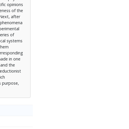
ific opinions
eness of the
Next, after
nd phenomena
xperimental
eries of
sical systems
 them
corresponding
made in one
 and the
eductionist
ich
s purpose,