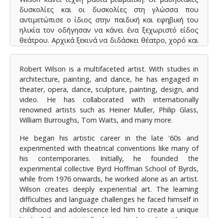
δυσκολίες και οι δυσκολίες στη γλώσσα που
αντιμετώπισε ο ίδιος στην παιδική και εφηβική του
ηλικία τον οδήγησαν να κάνει ένα ξεχωριστό είδος
θεάτρου. Αρχικά ξεκινά να διδάσκει θέατρο, χορό και
κινησιοθεραπεία σε άτομα με αναπηρίες, σε παιδιά
με μαθησιακές δυσκολίες, υπερκινητικά και με
Robert Wilson is a multifaceted artist. With studies in
παραβατικές συμπεριφορές. Στη συνέχεια
architecture, painting, and dance, he has engaged in
δημιουργεί καλλιτεχνικές εγκαταστάσεις με
theater, opera, dance, sculpture, painting, design, and
κατατονικά άτομα στο νοσοκομείο χρόνιων
video. He has collaborated with internationally
νοσημάτων Goldwater Hospital. Το 1967 γνωρίζει το
renowned artists such as Heiner Muller, Philip Glass,
νεαρό κωφάλαλο
Raymond
Andrews
(τον οποίο
William Burroughs, Tom Waits, and many more.
υιοθετεί) από τον οποίο εμπνέεται και δημιουργεί την
παράσταση
Deafman
Glance
(η βουβή όπερα, όπως
He began his artistic career in the late '60s and
την ονομάσανε οι κριτικοί της εποχής)
,
η οποία είναι
experimented with theatrical conventions like many of
παντελώς βουβή και βασίζεται εξ’ ολοκλήρου στις
his contemporaries. Initially, he founded the
κινήσεις και στα σχέδια που σχεδίαζε ο
Raymond
experimental collective Byrd Hoffman School of Byrds,
προκειμένου να συνεννοηθεί με τον
Wilson
. Είναι η
while from 1976 onwards, he worked alone as an artist.
αρχή ενός νέου είδους θεάτρου που έγινε γνωστό
Wilson creates deeply experiential art. The learning
ως Θέατρο των Εικόνων (
Theater
of
Visions
ή
Theater
difficulties and language challenges he faced himself in
of
Images
), στο οποίο καταρρίπτεται εντελώς η
childhood and adolescence led him to create a unique
αριστοτελική δομή, καταργείται ή αποδυναμώνεται η