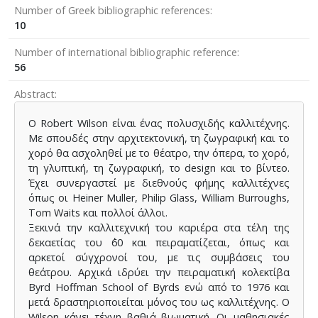
Number of Greek bibliographic references
10
Number of international bibliographic reference
56
Abstract
Ο Robert Wilson είναι ένας πολυσχιδής καλλιτέχνης.
Με σπουδές στην αρχιτεκτονική, τη ζωγραφική και το
χορό θα ασχοληθεί με το θέατρο, την όπερα, το χορό,
τη γλυπτική, τη ζωγραφική, το design και το βίντεο.
Έχει συνεργαστεί με διεθνούς φήμης καλλιτέχνες
όπως οι Heiner Muller, Philip Glass, William Burroughs,
Tom Waits και πολλοί άλλοι.
Ξεκινά την καλλιτεχνική του καριέρα στα τέλη της
δεκαετίας του ΄60 και πειραματίζεται, όπως και
αρκετοί σύγχρονοί του, με τις συμβάσεις του
θεάτρου. Αρχικά ιδρύει την πειραματική κολεκτίβα
Byrd Hoffman School of Byrds ενώ από το 1976 και
μετά δραστηριοποιείται μόνος του ως καλλιτέχνης. Ο
Wilson
κάνει τέχνη βαθιά βιωματική. Οι μαθησιακές