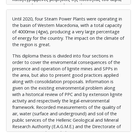
του νερού (επιφανειακού και υπόγειου) και του
εδάφους των δημοσίων υπηρεσιών της Ελληνικής
Αρχής Γεωλογικών και Μεταλλευτικών Ερευνών
Until 2020, four Steam Power Plants were operating in
(Ε.Α.Γ.Μ.Ε.) και της Διεύθυνσης Περιβάλλοντος και
the basin of Western Macedonia, with a total capacity
Χωρικού Σχεδιασμού (Δ.Π.Χ.Σ.) που αφορούν την
of 4000mw (4gw), producing a very large percentage
περιοχή της Δυτικής Μακεδονίας.
of energy for the country. The impact on the climate of
the region is great.
Αναδεικνύεται η επιβάρυνση που προκλήθηκε στο
φυσικό περιβάλλον, τη χλωρίδα, την πανίδα και τον
This diploma thesis is divided into four sections in
άνθρωπο από τη ρύπανση που προκλήθηκε από τη
order to cover the enviromental consequences of the
λειτουργία των Α.Η.Σ. και των ορυχείων του
presence and operation of lignite mines and SPPs in
λεκανοπεδίου, καθιστώντας αναγκαία τη βαθμιαία
the area, but also to present good practices applied
αντικατάσταση της παραγωγής ενέργειας από καύση
along with consolidation proposals. Information is
άνθρακα με άλλες ανανεώσιμες πηγές ενέργειας οι
given on the existing environmental problem along
οποίες είναι λιγότερο ρυπογόνες.
with a historical review of PPC and by extension lignite
activity and respectively the legal-environmental
framework. Recorded measurements of the quality of
air, water (surface and underground) and soil of the
public services of the Hellenic Geological and Mineral
Research Authority (E.A.G.M.E.) and the Directorate of
Environment and Spatial Planning (D.P.X.S) concerning