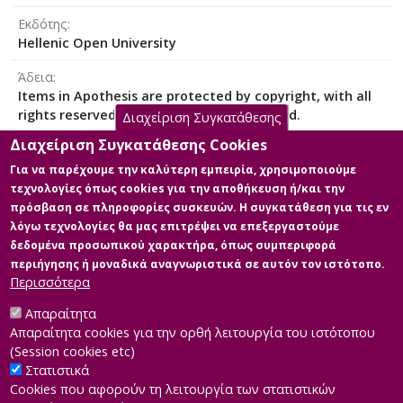
the region of Western Macedonia are studied and
Εκδότης
analyzed.
Hellenic Open University
It highlights the burden caused to the natural
Άδεια
environment, flora, fauna and humans by the pollution
Items in Apothesis are protected by copyright, with all
caused by the operation of the SPP and the basin's
rights reserved, unless otherwise indicated.
mines, necessitating the gradual replacement of coal-
Διαχείριση Συγκατάθεσης
fired power generation with other renewable energy
Διαχείριση Συγκατάθεσης Cookies
sources which are less polluting.
Για να παρέχουμε την καλύτερη εμπειρία, χρησιμοποιούμε
τεχνολογίες όπως cookies για την αποθήκευση ή/και την
Κύρια Αρχεία Διατριβής
πρόσβαση σε πληροφορίες συσκευών. Η συγκατάθεση για τις εν
λόγω τεχνολογίες θα μας επιτρέψει να επεξεργαστούμε
Full text
δεδομένα προσωπικού χαρακτήρα, όπως συμπεριφορά
Περιγραφή: Διπλωματική Εργασία -
περιήγησης ή μοναδικά αναγνωριστικά σε αυτόν τον ιστότοπο.
Στέφανος Χαραλαμπίδης.pdf (pdf)
Περισσότερα
Μέγεθος: 3.9 MB
Απαραίτητα
Απαραίτητα cookies για την ορθή λειτουργία του ιστότοπου
(Session cookies etc)
Στατιστικά
Cookies που αφορούν τη λειτουργία των στατιστικών