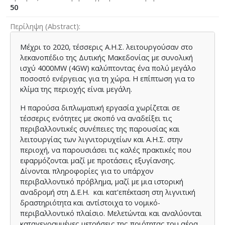
50
Περίληψη (Abstract)
Μέχρι το 2020, τέσσερις Α.Η.Σ. λειτουργούσαν στο
λεκανοπέδιο της Δυτικής Μακεδονίας με συνολική
ισχύ 4000MW (4GW) καλύπτοντας ένα πολύ μεγάλο
ποσοστό ενέργειας για τη χώρα. Η επίπτωση για το
κλίμα της περιοχής είναι μεγάλη.
Η παρούσα διπλωματική εργασία χωρίζεται σε
τέσσερις ενότητες με σκοπό να αναδείξει τις
περιβαλλοντικές συνέπειες της παρουσίας και
λειτουργίας των λιγνιτορυχείων και Α.Η.Σ. στην
περιοχή, να παρουσιάσει τις καλές πρακτικές που
εφαρμόζονται μαζί με προτάσεις εξυγίανσης.
Δίνονται πληροφορίες για το υπάρχον
περιβαλλοντικό πρόβλημα, μαζί με μια ιστορική
αναδρομή στη Δ.Ε.Η. και κατ'επέκταση στη λιγνιτική
δραστηριότητα και αντίστοιχα το νομικό-
περιβαλλοντικό πλαίσιο. Μελετώνται και αναλύονται
καταγεγραμμένες μετρήσεις της ποιότητας του αέρα,