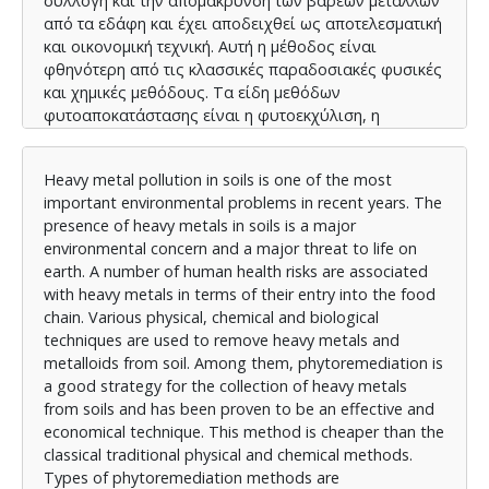
συλλογή και την απομάκρυνση των βαρέων μετάλλων
από τα εδάφη και έχει αποδειχθεί ως αποτελεσματική
και οικονομική τεχνική. Αυτή η μέθοδος είναι
φθηνότερη από τις κλασσικές παραδοσιακές φυσικές
και χημικές μεθόδους. Τα είδη μεθόδων
φυτοαποκατάστασης είναι η φυτοεκχύλιση, η
φυτοαποδόμηση, η φυτοσταθεροποίηση, η
φυτοεξάτμιση, η ριζοαποδόμηση, η ριζοδιήθηση, ο
Heavy metal pollution in soils is one of the most
φυτοϋδραυλικός έλεγχος. Αυτά τα είδη μεθόδων
important environmental problems in recent years. The
φυτοαποκατάστασης αξιολογήθηκαν σε αυτή τη
presence of heavy metals in soils is a major
μελέτη.
environmental concern and a major threat to life on
Το αντικείμενο μελέτης της παρούσας
earth. A number of human health risks are associated
μεταπτυχιακής διπλωματικής εργασίας είναι η
with heavy metals in terms of their entry into the food
βιβλιογραφική ανασκόπηση και η συγκριτική
chain. Various physical, chemical and biological
παρουσίαση των διαθέσιμων τεχνολογιών
techniques are used to remove heavy metals and
φυτοαπορρύπανσης των ρυπασμένων, από βαρέα
metalloids from soil. Among them, phytoremediation is
μέταλλα, εδαφών.
a good strategy for the collection of heavy metals
from soils and has been proven to be an effective and
economical technique. This method is cheaper than the
classical traditional physical and chemical methods.
Types of phytoremediation methods are