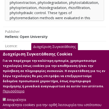
phytoextraction, phytodegradation, phytostabilization,
phytopterization, rhizodegradation, rhizofiltration,
phytohydraulic control. These types of
phytoremediation methods were evaluated in this
study.
Publisher
The object of study of this dissertation is the
Hellenic Open University
bibliographic review and the comparative presentation
of the available phytoremediation technologies of soils
Licence
Διαχείριση Συγκατάθεσης
polluted by heavy metals.
Αναφορά Δημιουργού 4.0 Διεθνές
Διαχείριση Συγκατάθεσης Cookies
Για να παρέχουμε την καλύτερη εμπειρία, χρησιμοποιούμε
τεχνολογίες όπως cookies για την αποθήκευση ή/και την
πρόσβαση σε πληροφορίες συσκευών. Η συγκατάθεση για τις εν
Main Files
λόγω τεχνολογίες θα μας επιτρέψει να επεξεργαστούμε
δεδομένα προσωπικού χαρακτήρα, όπως συμπεριφορά
Full text
περιήγησης ή μοναδικά αναγνωριστικά σε αυτόν τον ιστότοπο.
Description: ΔΙΠΛΩΜΑΤΙΚΗ
Περισσότερα
ΕΡΓΑΣΙΑ.pdf (pdf)
Size: 1.5 MB
Απαραίτητα
Απαραίτητα cookies για την ορθή λειτουργία του ιστότοπου