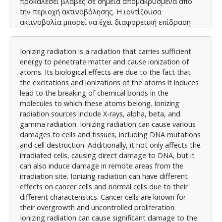
προκαλέσει βλάβες σε σημεία απομακρυσμένα από
την περιοχή ακτινοβόλησης. Η ιοντίζουσα
ακτινοβολία μπορεί να έχει διαφορετική επίδραση
στα καρκινικά και στα φυσιολογικά κύτταρα λόγω
των διαφορετικών χαρακτηριστικών τους. Τα
Ionizing radiation is a radiation that carries sufficient
καρκινικά κύτταρα είναι χαρακτηριστικά γνωστά για
energy to penetrate matter and cause ionization of
την υπεραναπαραγωγή τους και την ανεξέλεγκτη
atoms. Its biological effects are due to the fact that
ανάπτυξή τους. Επιπλέον, μπορεί να προκαλέσει
the excitations and ionizations of the atoms it induces
σημαντικές βλάβες στο γενετικό υλικό των
lead to the breaking of chemical bonds in the
καρκινικών κυττάρων, επηρεάζοντας την ικανότητά
molecules to which these atoms belong. Ionizing
τους να αναπαραχθούν και να εξαπλωθούν. Αυτή η
radiation sources include X-rays, alpha, beta, and
επίδραση μπορεί να οδηγήσει στην καταστροφή των
gamma radiation. Ionizing radiation can cause various
καρκινικών κυττάρων ή στη μείωση της ανάπτυξής
damages to cells and tissues, including DNA mutations
τους. Αντίθετα, τα φυσιολογικά κύτταρα έχουν
and cell destruction. Additionally, it not only affects the
συστήματα επιδιόρθωσης του DNA και άλλους
irradiated cells, causing direct damage to DNA, but it
μηχανισμούς που βοηθούν στην αποκατάσταση των
can also induce damage in remote areas from the
βλαβών που προκαλούνται από την ιοντίζουσα
irradiation site. Ionizing radiation can have different
ακτινοβολία. Ωστόσο, αυτά τα κύτταρα δεν είναι
effects on cancer cells and normal cells due to their
απόλυτα ανθεκτικά και η εκτεταμένη έκθεση τους σε
different characteristics. Cancer cells are known for
ιοντίζουσα ακτινοβολία, μπορεί επίσης να οδηγήσει
their overgrowth and uncontrolled proliferation.
σε βλάβες. Γενικά, οι επιδράσεις της ιοντίζουσας
Ionizing radiation can cause significant damage to the
ακτινοβολίας σε καρκινικά και φυσιολογικά κύτταρα