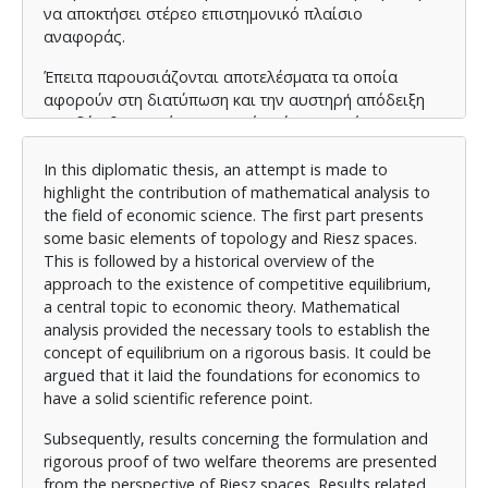
να αποκτήσει στέρεο επιστημονικό πλαίσιο
αναφοράς.
Έπειτα παρουσιάζονται αποτελέσματα τα οποία
αφορούν στη διατύπωση και την αυστηρή απόδειξη
των δύο θεωρημάων ευημερίας ύπο το πρίσμα των
χώρων Riesz.
In this diplomatic thesis, an attempt is made to
Ακόλούθως παρουσιάζονται αποτελέσματα σχετικά
highlight the contribution of mathematical analysis to
με την οικονομική ισορροπία. Ειδική αναφορά γίνεται
the field of economic science. The first part presents
στην προσέγγιση των Aliprantis Brown και Burkinshaw
some basic elements of topology and Riesz spaces.
όπως αυτή παρουσιάστηκε στο βιβλίο Locally Solid
This is followed by a historical overview of the
Riesz Spaces with Application to Economics που
approach to the existence of competitive equilibrium,
συνέγραψαν οι Aliprantis και Burkinshaw. To
a central topic to economic theory. Mathematical
κεφάλαιο αυτό αποτελεί ίσως και το κεντρικό κομμάτι
analysis provided the necessary tools to establish the
της εργασίας αυτής.
concept of equilibrium on a rigorous basis. It could be
argued that it laid the foundations for economics to
Τέλος εξετάζεται η αγορά χρεογράφων όπου και
have a solid scientific reference point.
βρίσκουν εφαρμογή τα προηγούμενα αποτελέσματα,
ενώ ειδική αναφορά γίνεται και στο πρόβλημα
Subsequently, results concerning the formulation and
κάλυψης κινδύνου πάντα στη βάση των χώρων Riesz.
rigorous proof of two welfare theorems are presented
from the perspective of Riesz spaces. Results related