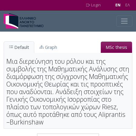
Skip to main content
Login
EN
EΛ
Default
Graph
MSc thesis
Μια διερεύνηση του ρόλου και της
συμβολής της Μαθηματικής Ανάλυσης στη
διαμόρφωση της σύγχρονης Μαθηματικής
Οικονομικής Θεωρίας και τις προοπτικές
που αναδύονται. Ανάδειξη στοιχείων της
Γενικής Οικονομικής Ισορροπίας στο
πλαίσιο των τοπολογικών χώρων Riesz,
όπως αυτό προτάθηκε από τους Aliprantis
–Burkinshaw