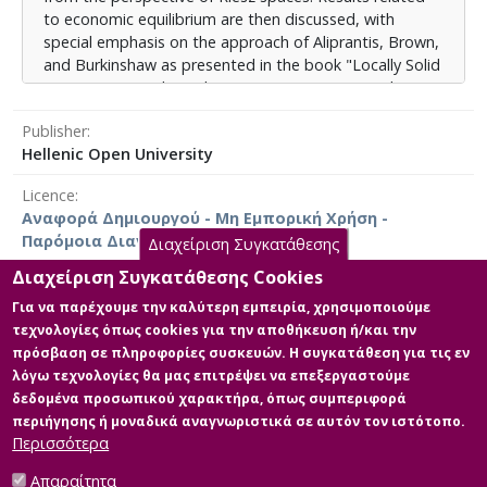
to economic equilibrium are then discussed, with
special emphasis on the approach of Aliprantis, Brown,
and Burkinshaw as presented in the book "Locally Solid
Riesz Spaces with Applications to Economics." This
chapter may well be the focal point of this work.
Publisher
Finally the securities market is examined, where the
Hellenic Open University
previous results find application. Firthermore, there is a
Licence
discussion on the problem of portfolios risk hedging
Αναφορά Δημιουργού - Μη Εμπορική Χρήση -
problem, based on Riesz spaces and lattices theory.
Παρόμοια Διανομή 4.0 Διεθνές
Διαχείριση Συγκατάθεσης
Διαχείριση Συγκατάθεσης Cookies
Για να παρέχουμε την καλύτερη εμπειρία, χρησιμοποιούμε
τεχνολογίες όπως cookies για την αποθήκευση ή/και την
Main Files
πρόσβαση σε πληροφορίες συσκευών. Η συγκατάθεση για τις εν
λόγω τεχνολογίες θα μας επιτρέψει να επεξεργαστούμε
Full text
δεδομένα προσωπικού χαρακτήρα, όπως συμπεριφορά
Description: Κύριο μέρος της
περιήγησης ή μοναδικά αναγνωριστικά σε αυτόν τον ιστότοπο.
διπλωματικής_
Περισσότερα
Αλλαγιάννης_Γιάννης .pdf (pdf)
Size: 2.3 MB
Απαραίτητα