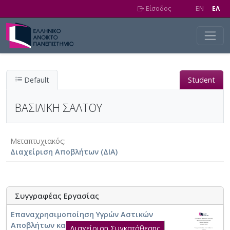
Skip to main content
Είσοδος
EN
EΛ
Default
Student
ΒΑΣΙΛΙΚΗ ΣΑΛΤΟΥ
Μεταπτυχιακός
Διαχείριση Αποβλήτων (ΔΙΑ)
Συγγραφέας Εργασίας
Επαναχρησιμοποίηση Υγρών Αστικών
Αποβλήτων και Βιοστερεών
Διαχείριση Συγκατάθεσης