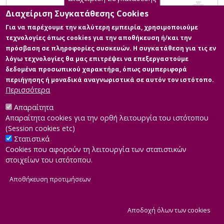
Διαχείριση Συγκατάθεσης Cookies
Για να παρέχουμε την καλύτερη εμπειρία, χρησιμοποιούμε
τεχνολογίες όπως cookies για την αποθήκευση ή/και την
πρόσβαση σε πληροφορίες συσκευών. Η συγκατάθεση για τις εν
λόγω τεχνολογίες θα μας επιτρέψει να επεξεργαστούμε
δεδομένα προσωπικού χαρακτήρα, όπως συμπεριφορά
περιήγησης ή μοναδικά αναγνωριστικά σε αυτόν τον ιστότοπο.
Περισσότερα
Απαραίτητα
Απαραίτητα cookies για την ορθή λειτουργία του ιστότοπου
(Session cookies etc)
Στατιστικά
Cookies που αφορούν τη λειτουργία των στατιστικών
στοιχείων του ιστότοπου.
Αποθήκευση προτιμήσεων
|
Developed by
INTEROPTICS
Powered by
ReasonableGraph.org
|
Δήλωση Προσβασιμότητας
CMS Login
Α
Αποδοχή όλων των cookies