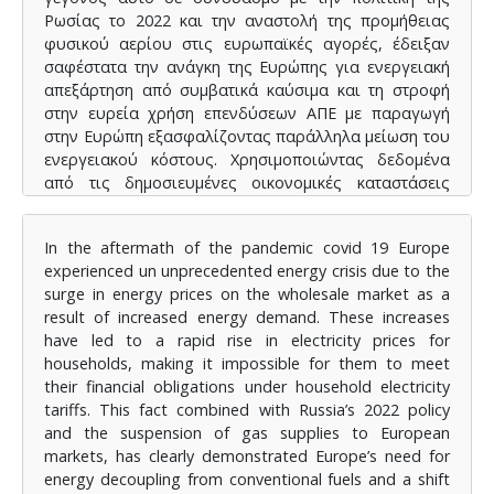
Ρωσίας το 2022 και την αναστολή της προμήθειας
φυσικού αερίου στις ευρωπαϊκές αγορές, έδειξαν
σαφέστατα την ανάγκη της Ευρώπης για ενεργειακή
απεξάρτηση από συμβατικά καύσιμα και τη στροφή
στην ευρεία χρήση επενδύσεων ΑΠΕ με παραγωγή
στην Ευρώπη εξασφαλίζοντας παράλληλα μείωση του
ενεργειακού κόστους. Χρησιμοποιώντας δεδομένα
από τις δημοσιευμένες οικονομικές καταστάσεις
τριών οικονομικών χρήσεων 2017, 2019 και 2021
θυγατρικών εταιρειών πέντε Μεγάλων Ομίλων και
In the aftermath of the pandemic covid 19 Europe
Επιχειρήσεων στην Ελλάδα που δραστηριοποιούνται
experienced un unprecedented energy crisis due to the
μόνο σε ΑΠΕ (αιολικά και φωτοβολταϊκά πάρκα)
surge in energy prices on the wholesale market as a
συνοδευόμενες από τις εκθέσεις των Διοικητικών
result of increased energy demand. These increases
Συμβουλίων προς τις Γενικές Συνελεύσεις των
have led to a rapid rise in electricity prices for
Μετόχων τους μαζί με τα σχετικά σημειώματα των
households, making it impossible for them to meet
οικονομικών αποτελεσμάτων εξήχθησαν τα εξής
their financial obligations under household electricity
συμπεράσματα: α) υπάρχει στρατηγικό ενδιαφέρον
tariffs. This fact combined with Russia’s 2022 policy
των Μεγάλων Ομίλων για επενδύσεις σε ΑΠΕ και
and the suspension of gas supplies to European
σημαντική αύξηση της εγκατεστημένης ισχύος τους
markets, has clearly demonstrated Europe’s need for
στη χώρα β) ο κύκλος εργασιών τους δεν
energy decoupling from conventional fuels and a shift
παρουσιάζει μεγάλες διακυμάνσεις εφόσον τα πάρκα